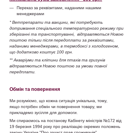
Переказ за реквізитами, наданими нашими
менеджерами
* Ветпрепарати та вакцини, які потребують
дотримання спеціального температурного режиму при
зберіганні та транспортуванні, відправляються Новою
поштою тільки після передоплати за реквізитами,
наданими менеджерами, в термобоксі з холодогеном,
що додатково коштує 100 грн.
** Акваріуми та клітини для птахів та гризунів
відправляються Новою поштою за умови повної
передплати.
Обмін та повернення
Ми розуміємо, що кожна ситуація унікальна, тому,
якщо потрібен обмін чи повернення товару, ми
прикладемо зусілля для допомоги.
Ми спираємось на постанову Кабінету міністрів №172 від
19 березня 1994 року про реалізацію окремих положень
закону України "Про захист прав споживачів".