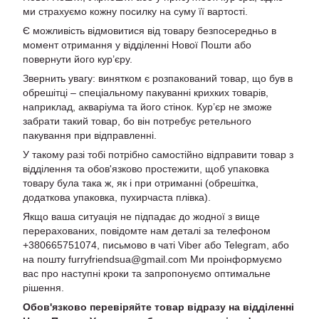
ми страхуємо кожну посилку на суму її вартості.
Є можливість відмовитися від товару безпосередньо в
момент отримання у відділенні Нової Пошти або
повернути його кур’єру.
Звернить увагу: винятком є розпакований товар, що був в
обрешітці – спеціальному пакуванні крихких товарів,
наприклад, акваріума та його стінок. Кур’єр не зможе
забрати такий товар, бо він потребує ретельного
пакування при відправленні.
У такому разі тобі потрібно самостійно відправити товар з
відділення та обов'язково простежити, щоб упаковка
товару була така ж, як і при отриманні (обрешітка,
додаткова упаковка, пухирчаста плівка).
Якщо ваша ситуація не підпадає до жодної з вище
перерахованих, повідомте нам деталі за телефоном
+380665751074, письмово в чаті Viber або Telegram, або
на пошту furryfriendsua@gmail.com Ми проінформуємо
вас про наступні кроки та запропонуємо оптимальне
рішення.
Обов'язково перевіряйте товар відразу на відділенні