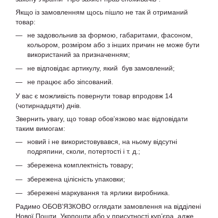
Якщо із замовленням щось пішло не так й отриманий
товар:
не задовольнив за формою, габаритами, фасоном,
кольором, розміром або з інших причин не може бути
використаний за призначенням;
не відповідає артикулу, який був замовлений;
не працює або зіпсований.
У вас є можливість повернути товар впродовж 14
(чотирнадцяти) днів.
Звернить увагу, що товар обов’язково має відповідати
таким вимогам:
новий і не використовувався, на ньому відсутні
подряпини, сколи, потертості і т. д.;
збережена комплектність товару;
збережена цілісність упаковки;
збережені маркування та ярлики виробника.
Радимо ОБОВ’ЯЗКОВО оглядати замовлення на відділені
Нової Пошти, Укрпошти або у присутності кур’єра, адже