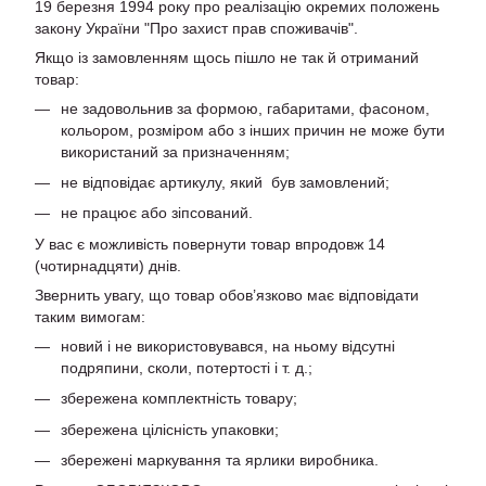
19 березня 1994 року про реалізацію окремих положень
закону України "Про захист прав споживачів".
Якщо із замовленням щось пішло не так й отриманий
товар:
не задовольнив за формою, габаритами, фасоном,
кольором, розміром або з інших причин не може бути
використаний за призначенням;
не відповідає артикулу, який був замовлений;
не працює або зіпсований.
У вас є можливість повернути товар впродовж 14
(чотирнадцяти) днів.
Звернить увагу, що товар обов’язково має відповідати
таким вимогам:
новий і не використовувався, на ньому відсутні
подряпини, сколи, потертості і т. д.;
збережена комплектність товару;
збережена цілісність упаковки;
збережені маркування та ярлики виробника.