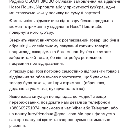
Радимо ОБОВ’ЯЗКОВО оглядати замовлення на відділені
Нової Пошти, Укрпошти або у присутності кур’єра, адже
ми страхуємо кожну посилку на суму її вартості.
Є можливість відмовитися від товару безпосередньо в
момент отримання у відділенні Нової Пошти або
повернути його кур’єру.
Звернить увагу: винятком є розпакований товар, що був в
обрешітці – спеціальному пакуванні крихких товарів,
наприклад, акваріума та його стінок. Кур’єр не зможе
забрати такий товар, бо він потребує ретельного
пакування при відправленні.
У такому разі тобі потрібно самостійно відправити товар з
відділення та обов'язково простежити, щоб упаковка
товару була така ж, як і при отриманні (обрешітка,
додаткова упаковка, пухирчаста плівка).
Якщо ваша ситуація не підпадає до жодної з вище
перерахованих, повідомте нам деталі за телефоном
+380665751074, письмово в чаті Viber або Telegram, або
на пошту furryfriendsua@gmail.com Ми проінформуємо
вас про наступні кроки та запропонуємо оптимальне
рішення.