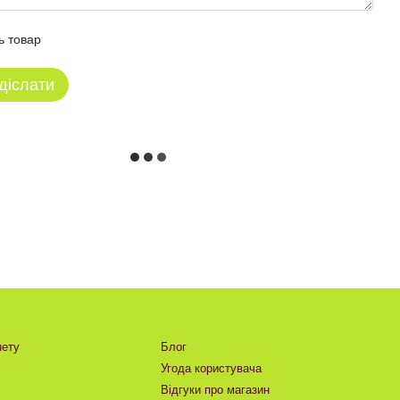
ь товар
діслати
нету
Блог
Угода користувача
Відгуки про магазин