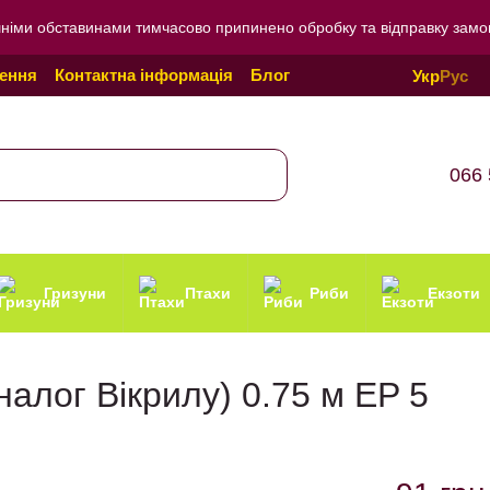
внішніми обставинами тимчасово припинено обробку та відправку зам
нення
Контактна інформація
Блог
Укр
Рус
онфіденційності
066 
Гризуни
Птахи
Риби
Екзоти
алог Вікрилу) 0.75 м EP 5