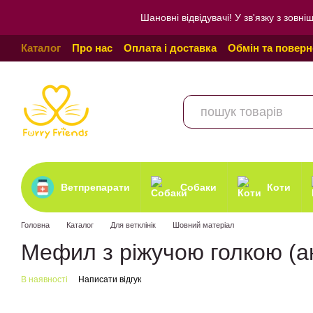
Перейти до основного контенту
Шановні відвідувачі! У зв'язку з зо
Каталог
Про нас
Оплата і доставка
Обмін та повер
Угода користувача
Відгуки про магазин
Політика к
Ветпрепарати
Собаки
Коти
Головна
Каталог
Для ветклінік
Шовний матеріал
Мефил з ріжучою голкою (ан
В наявності
Написати відгук