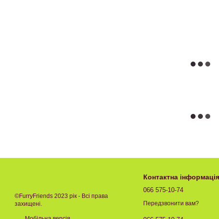
Контактна інформаці
066 575-10-74
©FurryFriends 2023 рік - Всі права
Передзвонити вам?
захищені.
Мобільна версія