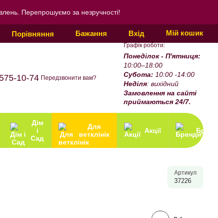
овлень. Перепрошуємо за незручності!
Мій кошик
Бажання
Вхід
Порівняння
Графік роботи:
Понеділок - П'ятниця:
10:00–18:00
Субота:
10:00 -14:00
575-10-74
Передзвонити вам?
Неділя
: вихідний
Замовлення на сайті
приймаються 24/7.
Дім
Для
і
Акції
Бренд
ветклінік
Сад
Артикул
37226