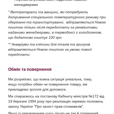
менеджерами
* Ветпрепарати та вакцини, які потребують
дотримання спеціального температурного режиму при
зберіганні та транспортуванні, відправляються Новою
поштою тільки після передоплати за реквізитами,
наданими менеджерами, в термобоксі з холодогеном,
що додатково коштує 100 грн.
** Акваріуми та клітини для птахів та гризунів
відправляються Новою поштою за умови повної
передплати.
Обмін та повернення
Ми розуміємо, що кожна ситуація унікальна, тому,
якщо потрібен обмін чи повернення товару, ми
прикладемо зусілля для допомоги.
Ми спираємось на постанову Кабінету міністрів №172 від
19 березня 1994 року про реалізацію окремих положень
закону України "Про захист прав споживачів".
Якщо із замовленням щось пішло не так й отриманий