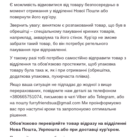
Є можливість відмовитися від товару безпосередньо в
момент отримання у відділенні Нової Пошти або
повернути його кур’єру.
Звернить увагу: винятком є розпакований товар, що був в
обрешітці – спеціальному пакуванні крихких товарів,
наприклад, акваріума та його стінок. Кур’єр не зможе
забрати такий товар, бо він потребує ретельного
пакування при відправленні.
У такому разі тобі потрібно самостійно відправити товар з
відділення та обов'язково простежити, щоб упаковка
товару була така ж, як і при отриманні (обрешітка,
додаткова упаковка, пухирчаста плівка).
Якщо ваша ситуація не підпадає до жодної з вище
перерахованих, повідомте нам деталі за телефоном
+380665751074, письмово в чаті Viber або Telegram, або
на пошту furryfriendsua@gmail.com Ми проінформуємо
вас про наступні кроки та запропонуємо оптимальне
рішення.
Обов'язково перевіряйте товар відразу на відділенні
Нова Пошта, Укрпошта або при доставці кур'єром.