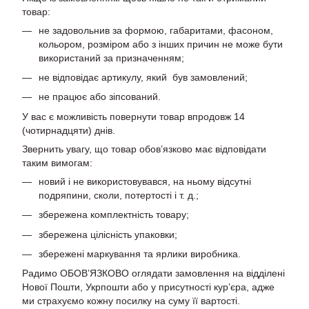
товар:
не задовольнив за формою, габаритами, фасоном,
кольором, розміром або з інших причин не може бути
використаний за призначенням;
не відповідає артикулу, який був замовлений;
не працює або зіпсований.
У вас є можливість повернути товар впродовж 14
(чотирнадцяти) днів.
Звернить увагу, що товар обов’язково має відповідати
таким вимогам:
новий і не використовувався, на ньому відсутні
подряпини, сколи, потертості і т. д.;
збережена комплектність товару;
збережена цілісність упаковки;
збережені маркування та ярлики виробника.
Радимо ОБОВ’ЯЗКОВО оглядати замовлення на відділені
Нової Пошти, Укрпошти або у присутності кур’єра, адже
ми страхуємо кожну посилку на суму її вартості.