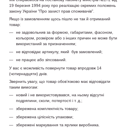
19 березня 1994 року про реалізацію окремих положень
закону України "Про захист прав споживачів".
Якщо із замовленням щось пішло не так й отриманий
товар:
не задовольнив за формою, габаритами, фасоном,
кольором, розміром або з інших причин не може бути
використаний за призначенням;
не відповідає артикулу, який був замовлений;
не працює або зіпсований.
У вас є можливість повернути товар впродовж 14
(чотирнадцяти) днів.
Звернить увагу, що товар обов’язково має відповідати
таким вимогам:
новий і не використовувався, на ньому відсутні
подряпини, сколи, потертості і т. д.;
збережена комплектність товару;
збережена цілісність упаковки;
збережені маркування та ярлики виробника.