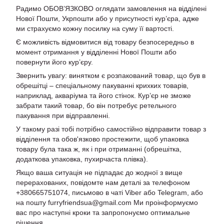
Радимо ОБОВ’ЯЗКОВО оглядати замовлення на відділені
Нової Пошти, Укрпошти або у присутності кур’єра, адже
ми страхуємо кожну посилку на суму її вартості.
Є можливість відмовитися від товару безпосередньо в
момент отримання у відділенні Нової Пошти або
повернути його кур’єру.
Звернить увагу: винятком є розпакований товар, що був в
обрешітці – спеціальному пакуванні крихких товарів,
наприклад, акваріума та його стінок. Кур’єр не зможе
забрати такий товар, бо він потребує ретельного
пакування при відправленні.
У такому разі тобі потрібно самостійно відправити товар з
відділення та обов'язково простежити, щоб упаковка
товару була така ж, як і при отриманні (обрешітка,
додаткова упаковка, пухирчаста плівка).
Якщо ваша ситуація не підпадає до жодної з вище
перерахованих, повідомте нам деталі за телефоном
+380665751074, письмово в чаті Viber або Telegram, або
на пошту furryfriendsua@gmail.com Ми проінформуємо
вас про наступні кроки та запропонуємо оптимальне
рішення.