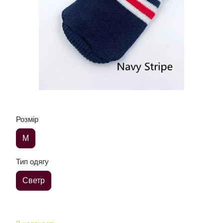
Розмір
M
Тип одягу
Светр