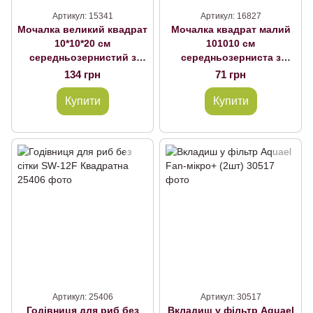
Артикул: 15341
Артикул: 16827
Мочалка великий квадрат
Мочалка квадрат малий
10*10*20 см
101010 см
середньозернистий з
середньозерниста з
прорізами
прорізами
134 грн
71 грн
Купити
Купити
Артикул: 25406
Артикул: 30517
Годівниця для риб без
Вкладиш у фільтр Aquael