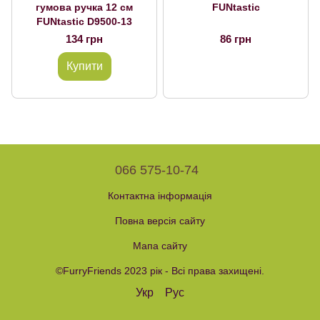
гумова ручка 12 см
FUNtastic
FUNtastic D9500-13
134 грн
86 грн
Купити
066 575-10-74
Контактна інформація
Повна версія сайту
Мапа сайту
©FurryFriends 2023 рік - Всі права захищені.
Укр
Рус