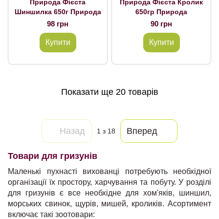
Природа Фієста
Природа Фієста Кролик
Шиншилка 650г Природа
650гр Природа
98 грн
90 грн
Купити
Купити
Показати ще 20 товарів
Назад
Вперед
1
з 18
Товари для гризунів
Маленькі пухнасті вихованці потребують необхідної
організації їх простору, харчування та побуту. У розділі
для гризунів є все необхідне для хом'яків, шиншил,
морських свинок, щурів, мишей, кроликів. Асортимент
включає такі зоотовари: