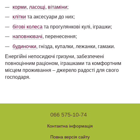
корми
,
ласощі
,
вітаміни
;
клітки
та аксесуари до них
;
бігові колеса
та прогулянкові кулі
, іграшки;
наповнювачі
, перенесення;
будиночки
, гнізда,
купалки
, лежа
н
ки, гамаки.
Енергійні непосидючі гризуни, забезпечені
повноцінним раціоном, іграшками та комфортним
місцем проживання – джерело радості для
свого
господаря.
066 575-10-74
Контактна інформація
Повна версія сайту