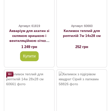
Артикул: 61819
Артикул: 60660
Акваріум для ахатин зі
Килимок теплий для
скляною кришкою і
рептилій 7w 14х28 см
вентиляційною сіткою
36л 40х30х30см
1 249 грн
252 грн
Купити
Хіт