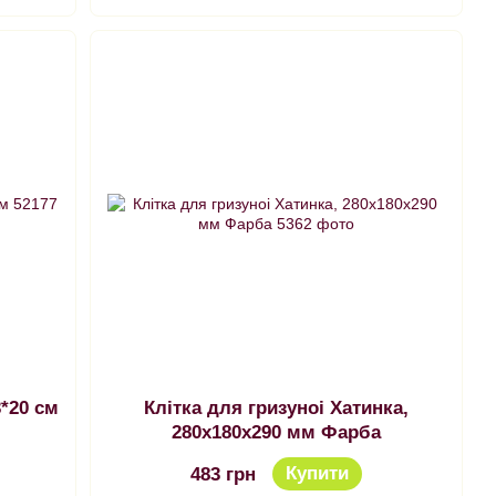
23*20 см
Клітка для гризуноі Хатинка,
280х180х290 мм Фарба
Купити
483 грн