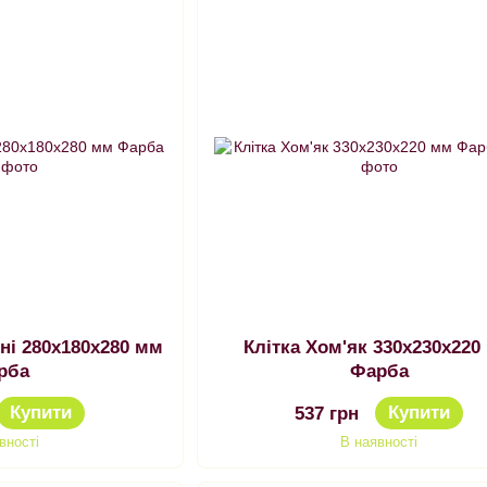
Клітка Хом'як 330х230х220
рба
Фарба
Купити
Купити
537 грн
вності
В наявності