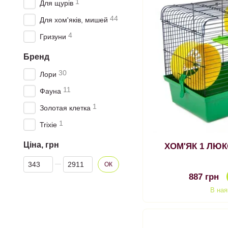
1
Для щурів
44
Для хом'яків, мишей
4
Гризуни
Бренд
30
Лори
11
Фауна
1
Золотая клетка
1
Trixie
Ціна, грн
Від Ціна, грн
До Ціна, грн
ОК
887 грн
В ная