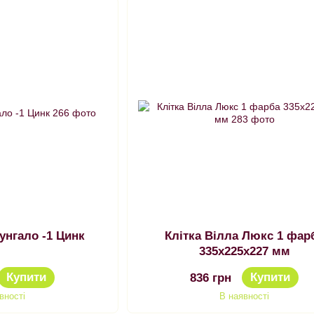
унгало -1 Цинк
Клітка Вілла Люкс 1 фар
335х225х227 мм
Купити
Купити
836 грн
вності
В наявності