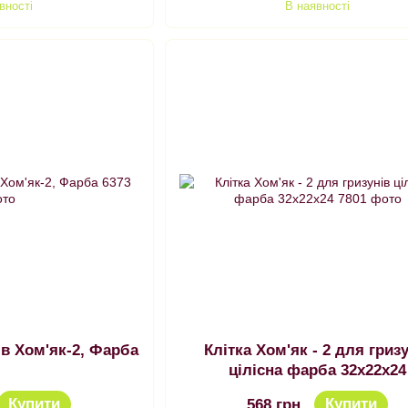
вності
В наявності
ів Хом'як-2, Фарба
Клітка Хом'як - 2 для гриз
цілісна фарба 32х22х24
Купити
Купити
568 грн