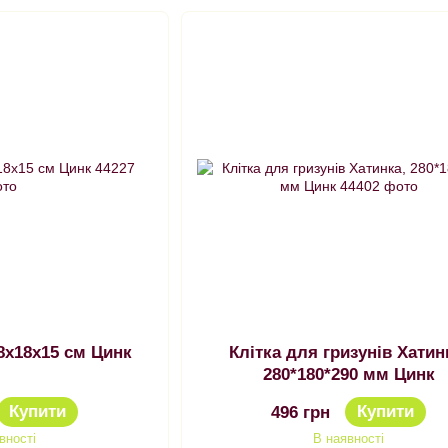
зун 28х18х15 см Цинк
Клітка для гризунів Хатин
280*180*290 мм Цинк
Купити
Купити
496 грн
вності
В наявності