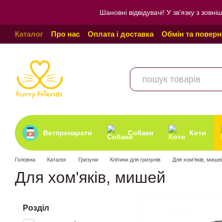
Перейти до основного контенту
Шановні відвідувачі! У зв'язку з зо
Каталог
Про нас
Оплата і доставка
Обмін та повер
Угода користувача
Відгуки про магазин
Політика к
Ветпрепарати
Собаки
Коти
Головна
Каталог
Гризуни
Клітини для гризунів
Для хом'яків, мише
Для хом'яків, мишей
Розділ