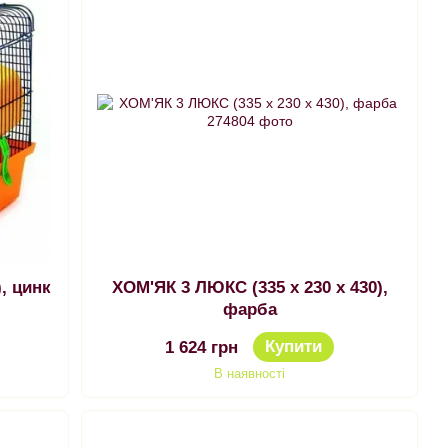
х290), цинк
ХОМ'ЯК 3 ЛЮКС (335 х 230 х 430),
фарба
Купити
1 624 грн
В наявності