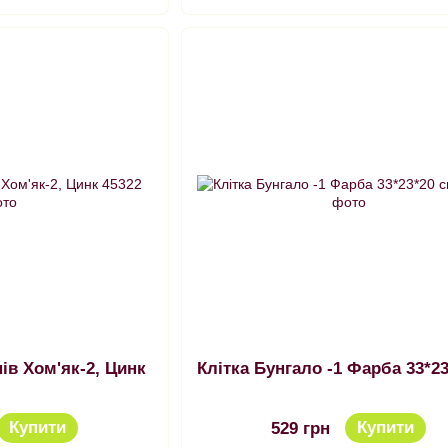
Клітка для гризунів Хом'як-2, Цинк
Клітка Бунгало -1 Фарба 33*
Купити
Купити
529 грн