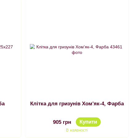
ба
Клітка для гризунів Хом'як-4, Фарба
Купити
905 грн
В наявності