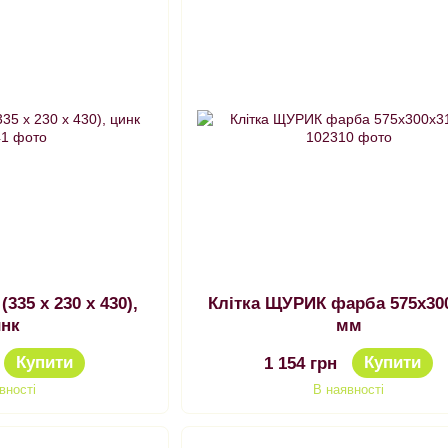
,
Клітка ЩУРИК фарба 575х300х315
инк
мм
Купити
Купити
1 154 грн
вності
В наявності