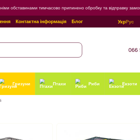
внішніми обставинами тимчасово припинено обробку та відправку зам
нення
Контактна інформація
Блог
Укр
Рус
онфіденційності
066 
Гризуни
Птахи
Риби
Екзоти
й