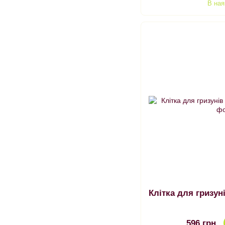
В ная
Клітка для гризун
596 грн