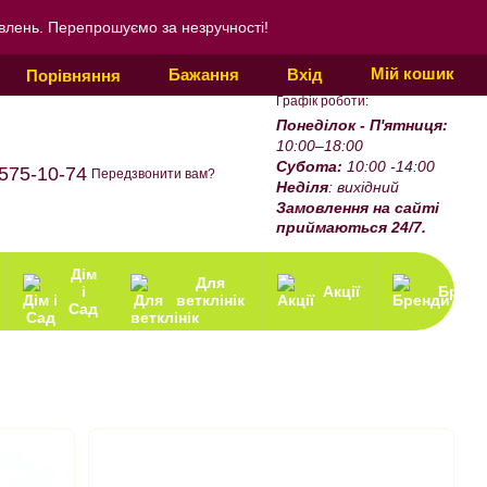
овлень. Перепрошуємо за незручності!
Мій кошик
Бажання
Вхід
Порівняння
Графік роботи:
Понеділок - П'ятниця:
10:00–18:00
Субота:
10:00 -14:00
575-10-74
Передзвонити вам?
Неділя
: вихідний
Замовлення на сайті
приймаються 24/7.
Дім
Для
і
Акції
Бренд
ветклінік
Сад