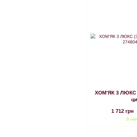
ХОМ'ЯК 3 ЛЮКС (335 х 230 х 430)
ц
1 712 грн
В ная