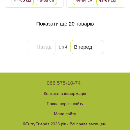
44-60 см
48-65 см
44-64 см
49-69 см
Показати ще 20 товарів
Назад
Вперед
1
з 4
066 575-10-74
Контактна інформація
Повна версія сайту
Мапа сайту
©FurryFriends 2023 рік - Всі права захищені.