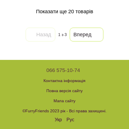
Показати ще 20 товарів
Назад
Вперед
1
з 3
066 575-10-74
Контактна інформація
Повна версія сайту
Мапа сайту
©FurryFriends 2023 рік - Всі права захищені.
Укр
Рус