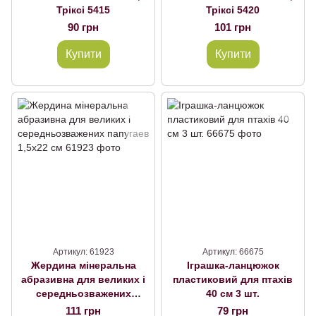
Тріксі 5415
Тріксі 5420
90 грн
101 грн
Купити
Купити
Артикул: 61923
Артикул: 66675
Жердина мінеральна
Іграшка-ланцюжок
абразивна для великих і
пластиковий для птахів
середньозважених
40 см 3 шт.
папугаев 1,5х22 см
111 грн
79 грн