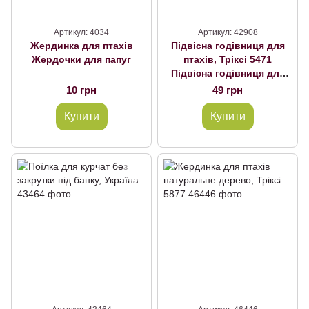
Артикул: 4034
Артикул: 42908
Жердинка для птахів
Підвісна годівниця для
Жердочки для папуг
птахів, Тріксі 5471
Підвісна годівниця для
папуг пластик мала, Тріксі
10 грн
49 грн
5471
Купити
Купити