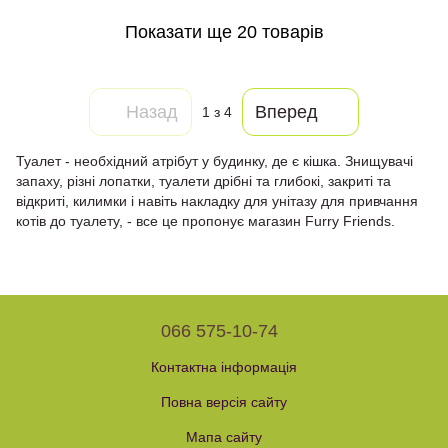
Показати ще 20 товарів
Назад
Вперед
1
з 4
Туалет - необхідний атрібут у будинку, де є кішка. Знищувачі
запаху, різні лопатки, туалети дрібні та глибокі, закриті та
відкриті, килимки і навіть накладку для унітазу для привчання
котів до туалету, - все це пропонує магазин Furry Friends.
066 575-10-74
Контактна інформація
Повна версія сайту
Мапа сайту