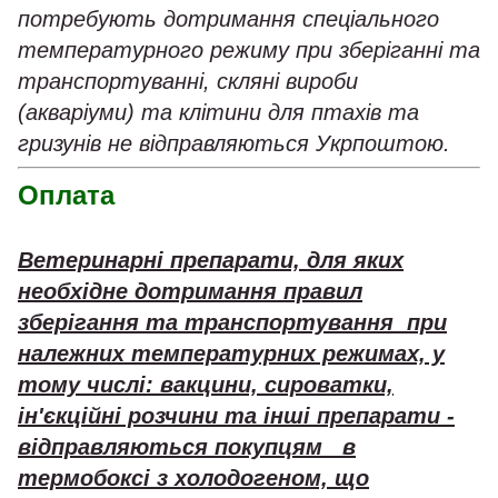
потребують дотримання спеціального
температурного режиму при зберіганні та
транспортуванні, скляні вироби
(акваріуми) та клітини для птахів та
гризунів не відправляються Укрпоштою.
Оплата
Ветеринарні препарати, для яких
необхідне дотримання правил
зберігання та транспортування при
належних температурних режимах, у
тому числі: вакцини, сироватки,
ін'єкційні розчини та інші препарати -
відправляються покупцям в
термобоксі з холодогеном, що