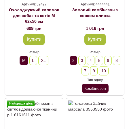
Артикул: 32427
Артикул: 4444441
Охолоджуючий килимок
Зимовий комбінезон з
для собак та котів М
поясом оливка
62х50 см
609 грн
1 016 грн
Купити
Купити
Розмір
Розмір
M
L
XL
2
3
4
5
6
8
7
9
10
Тип одягу
Комбінезон
Найкраща ціна