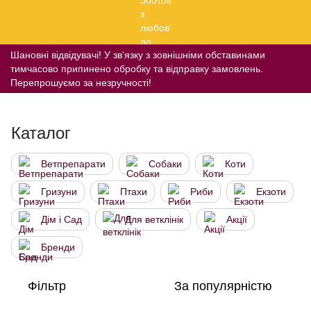
Шановні відвідувачі! У зв'язку з зовнішніми обставинами
тимчасово припинено обробку та відправку замовлень.
Перепрошуємо за незручності!
Каталог
Ветпрепарати
Собаки
Коти
Гризуни
Птахи
Риби
Екзоти
Дім і Сад
Для ветклінік
Акції
Бренди
Фільтр
За популярністю