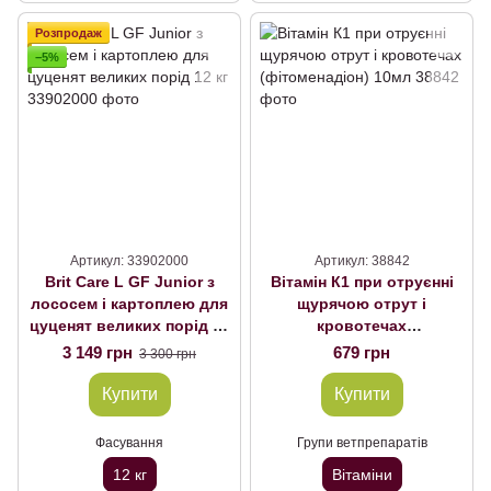
Розпродаж
−5%
Артикул: 33902000
Артикул: 38842
Brit Care L GF Junior з
Вітамін К1 при отруєнні
лососем і картоплею для
щурячою отрут і
цуценят великих порід 12
кровотечах
кг
(фітоменадіон) 10мл
3 149 грн
679 грн
3 300 грн
Купити
Купити
Фасування
Групи ветпрепаратів
12 кг
Вітаміни