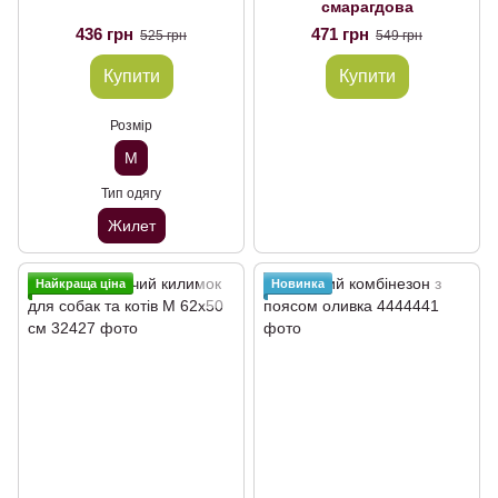
смарагдова
436 грн
471 грн
525 грн
549 грн
Купити
Купити
Розмір
M
Тип одягу
Жилет
Найкраща ціна
Новинка