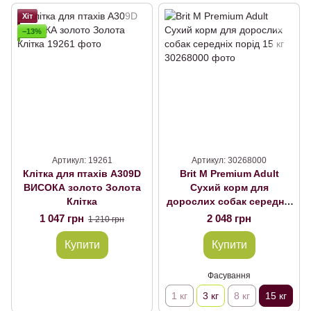
Хіт
−13%
Артикул: 19261
Артикул: 30268000
Клітка для птахів A309D
Brit M Premium Adult
ВИСОКА золото Золота
Сухий корм для
Клітка
дорослих собак середніх
порід 15 кг
1 047 грн
2 048 грн
1 210 грн
Купити
Купити
Фасування
1 кг
3 кг
8 кг
15 кг