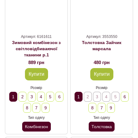
Артикул: 6161611
Артикул: 3553550
Зимовий комбінезон з
Толстовка Зайчик
світловідбиваючої
марсала
тканини р.1
889 грн
480 грн
Купити
Купити
Розмір
Розмір
1
2
3
4
5
6
1
2
3
4
5
6
8
7
9
8
7
9
Тип одягу
Тип одягу
Комбінезон
Толстовка