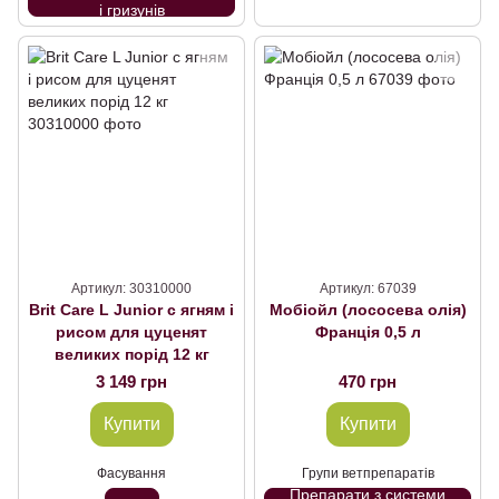
і гризунів
Артикул: 30310000
Артикул: 67039
Brit Care L Junior с ягням і
Мобіойл (лососева олія)
рисом для цуценят
Франція 0,5 л
великих порід 12 кг
3 149 грн
470 грн
Купити
Купити
Фасування
Групи ветпрепаратів
Препарати з системи