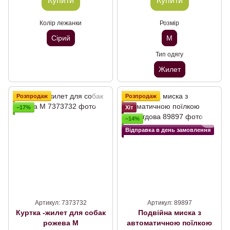
Купити
Купити
Колір лежанки
Розмір
Сірий
M
Тип одягу
Жилет
Розпродаж
Розпродаж
−17%
Хіт
−14%
Відправка в день замовлення
Артикул: 7373732
Артикул: 89897
Куртка -жилет для собак
Подвійна миска з
рожева М
автоматичною поїлкою