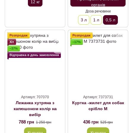
12 кг
органів
Доза речовини
3 л
1 л
0,5 л
Розпродаж
Розпродаж
Хіт
−17%
−37%
Відправка в день замовлення
Артикул: 707070
Артикул: 7373731
Лежанка хутряна з
Куртка -жилет для собак
капюшоном колір на
срібло М
вибір
788 грн
436 грн
1 250 грн
525 грн