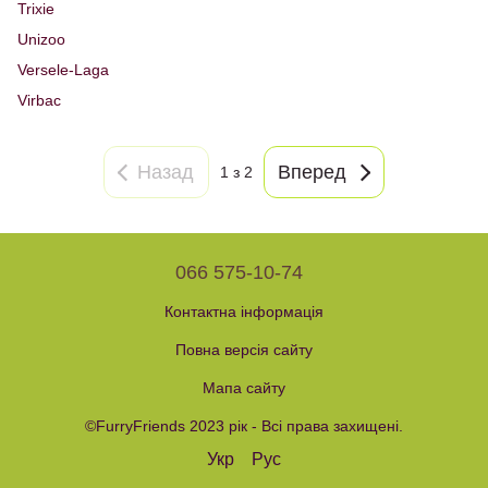
Trixie
Unizoo
Versele-Laga
Virbac
Назад
Вперед
1 з 2
066 575-10-74
Контактна інформація
Повна версія сайту
Мапа сайту
©FurryFriends 2023 рік - Всі права захищені.
Укр
Рус