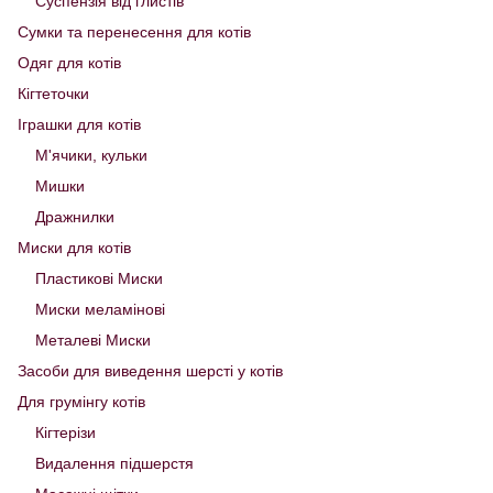
Суспензія від глистів
Сумки та перенесення для котів
Одяг для котів
Кігтеточки
Іграшки для котів
М'ячики, кульки
Мишки
Дражнилки
Миски для котів
Пластикові Миски
Миски меламінові
Металеві Миски
Засоби для виведення шерсті у котів
Для грумінгу котів
Кігтерізи
Видалення підшерстя