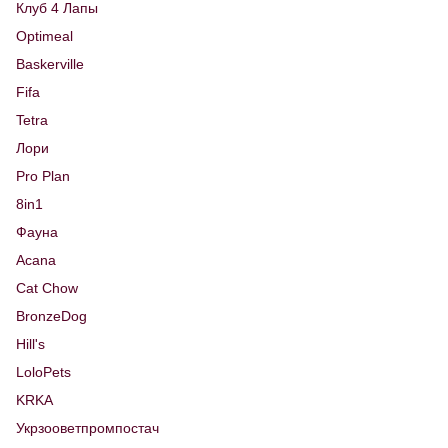
Клуб 4 Лапы
Optimeal
Baskerville
Fifa
Tetra
Лори
Pro Plan
8in1
Фауна
Acana
Cat Chow
BronzeDog
Hill's
LoloPets
KRKA
Укрзооветпромпостач