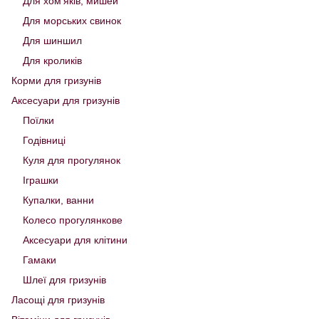
Для хом'яків, мишей
Для морських свинок
Для шиншил
Для кроликів
Корми для гризунів
Аксесуари для гризунів
Поїлки
Годівниці
Куля для прогулянок
Іграшки
Купалки, ванни
Колесо прогулянкове
Аксесуари для клітини
Гамаки
Шлеї для гризунів
Ласощі для гризунів