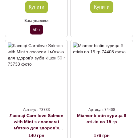
Купити
Купити
Вага упаковки
50 г
Артикул: 73733
Артикул: 74408
Ласощі Carnilove Salmon
Miamor biotin курица 6
with Mint з лососем і
стіків по 15 гр
м'ятою для здоров'я
зубів кішок 50 г
140 грн
176 грн