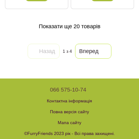
Показати ще 20 товарів
Назад
Вперед
1
з 4
066 575-10-74
Контактна інформація
Повна версія сайту
Мапа сайту
©FurryFriends 2023 рік - Всі права захищені.