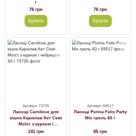
г
76 грн
76 грн
Купити
Купити
Артикул: 73735
Артикул: 69517
Ласощі Carnilove для
Ласощі Purina Felix Party
кішок Карнілав Кет Семі
Mix гриль 60 г
Моїст з куркою і
чебрецем 50 г, 50 г
141 грн
65 грн