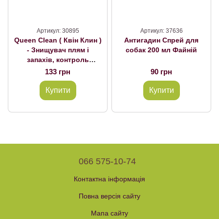
Артикул: 30895
Артикул: 37636
Queen Clean ( Квін Клин )
Антигадин Спрей для
- Знищувач плям і
собак 200 мл Файній
запахів, контроль
повторних міток для
133 грн
90 грн
собак 500 мл
Купити
Купити
066 575-10-74
Контактна інформація
Повна версія сайту
Мапа сайту