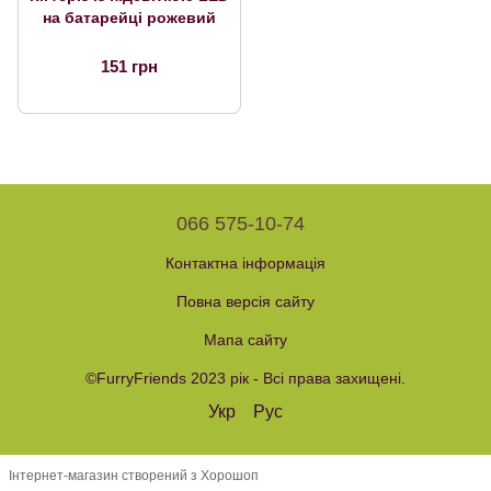
на батарейці рожевий
151 грн
066 575-10-74
Контактна інформація
Повна версія сайту
Мапа сайту
©FurryFriends 2023 рік - Всі права захищені.
Укр
Рус
Інтернет-магазин створений з Хорошоп