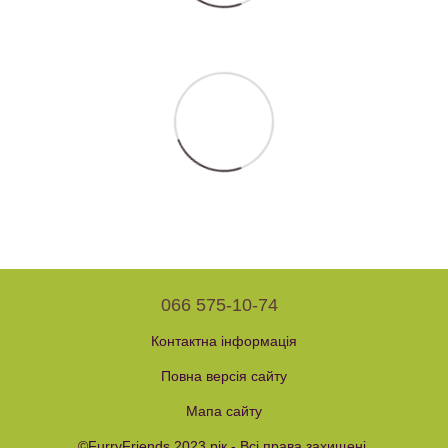
066 575-10-74
Контактна інформація
Повна версія сайту
Мапа сайту
©FurryFriends 2023 рік - Всі права захищені.