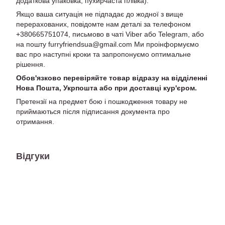
додаткова упаковка, пухирчаста плівка).
Якщо ваша ситуація не підпадає до жодної з вище
перерахованих, повідомте нам деталі за телефоном
+380665751074, письмово в чаті Viber або Telegram, або
на пошту furryfriendsua@gmail.com Ми проінформуємо
вас про наступні кроки та запропонуємо оптимальне
рішення.
Обов'язково перевіряйте товар відразу на відділенні
Нова Пошта, Укрпошта або при доставці кур'єром.
Претензії на предмет бою і пошкодження товару не
приймаються після підписання документа про
отримання.
Відгуки