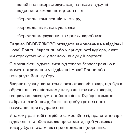
новий і не використовувався, на ньому відсутні
подряпини, сколи, потертості і т. д.;
збережена комплектність товару;
збережена цілісність упаковки;
збережені маркування та ярлики виробника.
Радимо ОБОВ’ЯЗКОВО оглядати замовлення на відділені
Нової Пошти, Укрпошти або у присутності кур’єра, адже
ми страхуємо кожну посилку на суму її вартості.
Є можливість відмовитися від товару безпосередньо в
момент отримання у відділенні Нової Пошти або
повернути його кур’єру.
Звернить увагу: винятком є розпакований товар, що був в
обрешітці – спеціальному пакуванні крихких товарів,
наприклад, акваріума та його стінок. Кур’єр не зможе
забрати такий товар, бо він потребує ретельного
пакування при відправленні.
У такому разі тобі потрібно самостійно відправити товар з
відділення та обов'язково простежити, щоб упаковка
товару була така ж, як і при отриманні (обрешітка,