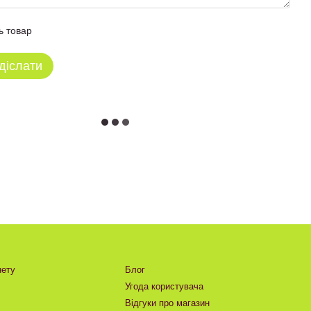
ь товар
діслати
нету
Блог
Угода користувача
Відгуки про магазин