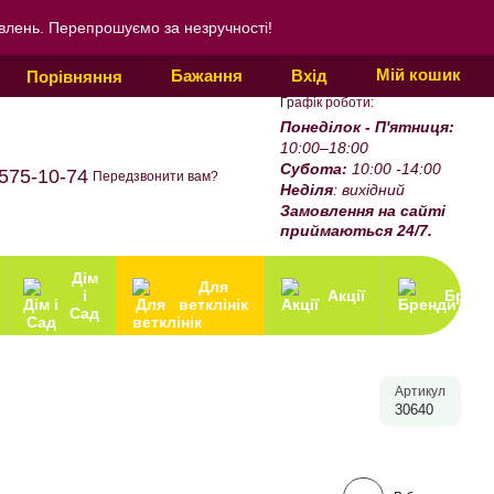
овлень. Перепрошуємо за незручності!
Мій кошик
Бажання
Вхід
Порівняння
Графік роботи:
Понеділок - П'ятниця:
10:00–18:00
Субота:
10:00 -14:00
575-10-74
Передзвонити вам?
Неділя
: вихідний
Замовлення на сайті
приймаються 24/7.
Дім
Для
і
Акції
Бренд
ветклінік
Сад
Артикул
30640