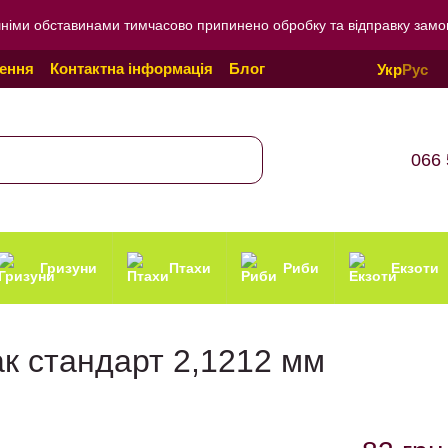
внішніми обставинами тимчасово припинено обробку та відправку зам
нення
Контактна інформація
Блог
Укр
Рус
онфіденційності
066 
Гризуни
Птахи
Риби
Екзоти
ак стандарт 2,1212 мм