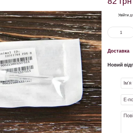
82 грн
Увійти
дл
%
Доставка
Новий від