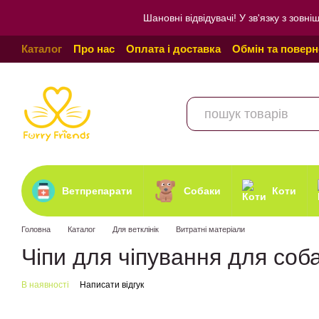
Перейти до основного контенту
Шановні відвідувачі! У зв'язку з зо
Каталог
Про нас
Оплата і доставка
Обмін та повер
Угода користувача
Відгуки про магазин
Політика к
Ветпрепарати
Собаки
Коти
Головна
Каталог
Для ветклінік
Витратні матеріали
Чіпи для чіпування для соб
В наявності
Написати відгук