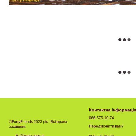
Контактна інформаці
066 575-10-74
©FurryFriends 2023 рік - Всі права
Передзвонити вам?
захищені.
Мобільна версія