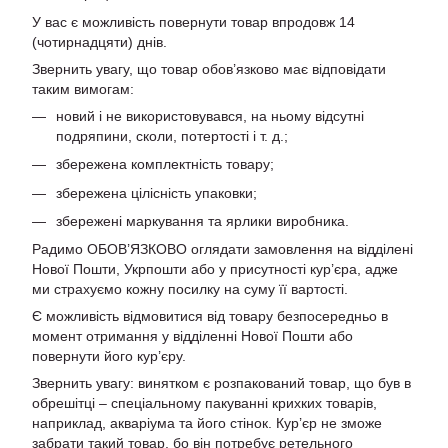
У вас є можливість повернути товар впродовж 14
(чотирнадцяти) днів.
Звернить увагу, що товар обов’язково має відповідати
таким вимогам:
новий і не використовувався, на ньому відсутні
подряпини, сколи, потертості і т. д.;
збережена комплектність товару;
збережена цілісність упаковки;
збережені маркування та ярлики виробника.
Радимо ОБОВ’ЯЗКОВО оглядати замовлення на відділені
Нової Пошти, Укрпошти або у присутності кур’єра, адже
ми страхуємо кожну посилку на суму її вартості.
Є можливість відмовитися від товару безпосередньо в
момент отримання у відділенні Нової Пошти або
повернути його кур’єру.
Звернить увагу: винятком є розпакований товар, що був в
обрешітці – спеціальному пакуванні крихких товарів,
наприклад, акваріума та його стінок. Кур’єр не зможе
забрати такий товар, бо він потребує ретельного