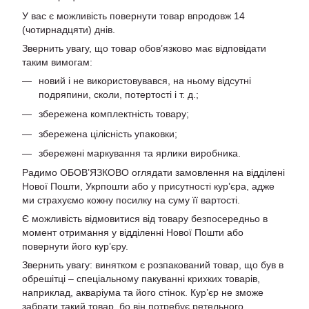
У вас є можливість повернути товар впродовж 14
(чотирнадцяти) днів.
Звернить увагу, що товар обов’язково має відповідати
таким вимогам:
новий і не використовувався, на ньому відсутні
подряпини, сколи, потертості і т. д.;
збережена комплектність товару;
збережена цілісність упаковки;
збережені маркування та ярлики виробника.
Радимо ОБОВ’ЯЗКОВО оглядати замовлення на відділені
Нової Пошти, Укрпошти або у присутності кур’єра, адже
ми страхуємо кожну посилку на суму її вартості.
Є можливість відмовитися від товару безпосередньо в
момент отримання у відділенні Нової Пошти або
повернути його кур’єру.
Звернить увагу: винятком є розпакований товар, що був в
обрешітці – спеціальному пакуванні крихких товарів,
наприклад, акваріума та його стінок. Кур’єр не зможе
забрати такий товар, бо він потребує ретельного