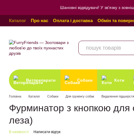
Перейти до основного контенту
Шановні відвідувачі! У зв'язку з зо
Каталог
Про нас
Оплата і доставка
Обмін та повер
Угода користувача
Відгуки про магазин
Політика к
Ветпрепарати
Собаки
Коти
Головна
Каталог
Собаки
Для грумінгу собак
Видалення підшерст
Фурминатор з кнопкою для 
леза)
В наявності
Написати відгук