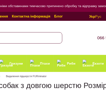
внішніми обставинами тимчасово припинено обробку та відправку зам
нення
Контактна інформація
Блог
Укр
Рус
онфіденційності
066 
Гризуни
Птахи
Риби
Екзоти
я
Видалення підшерстя FURminator
собак з довгою шерстю Розмі