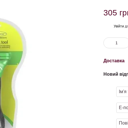
305 гр
Увійти
дл
%
Доставка
Новий від