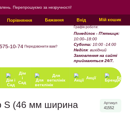
овлень. Перепрошуємо за незручності!
Мій кошик
Бажання
Вхід
Порівняння
Графік роботи:
Понеділок - П'ятниця:
10:00–18:00
Субота:
10:00 -14:00
575-10-74
Передзвонити вам?
Неділя
: вихідний
Замовлення на сайті
приймаються 24/7.
Дім
Для
і
Акції
Бренд
ветклінік
Сад
р S (46 мм ширина
Артикул
41552