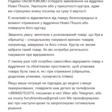
Радимо ОБОВ’ЯЗКОВО оглядати замовлення на відділені
Нової Пошти, Укрпошти або у присутності кур’єра, адже
ми страхуємо кожну посилку на суму її вартості.
Є можливість відмовитися від товару безпосередньо в
момент отримання у відділенні Нової Пошти або
повернути його кур’єру.
Звернить увагу: винятком є розпакований товар, що був в
обрешітці – спеціальному пакуванні крихких товарів,
наприклад, акваріума та його стінок. Кур’єр не зможе
забрати такий товар, бо він потребує ретельного
пакування при відправленні.
У такому разі тобі потрібно самостійно відправити товар з
відділення та обов'язково простежити, щоб упаковка
товару була така ж, як і при отриманні (обрешітка,
додаткова упаковка, пухирчаста плівка).
Якщо ваша ситуація не підпадає до жодної з вище
перерахованих, повідомте нам деталі за телефоном
+380665751074, письмово в чаті Viber або Telegram, або
на пошту furryfriendsua@gmail.com Ми проінформуємо
вас про наступні кроки та запропонуємо оптимальне
рішення.