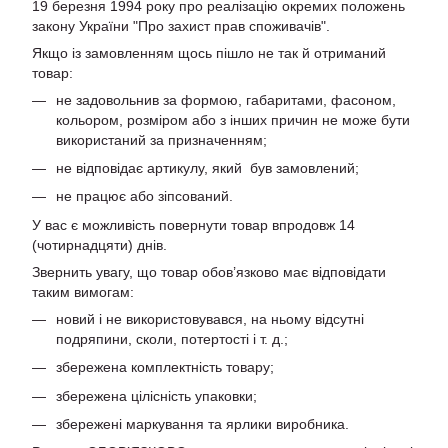
19 березня 1994 року про реалізацію окремих положень
закону України "Про захист прав споживачів".
Якщо із замовленням щось пішло не так й отриманий
товар:
не задовольнив за формою, габаритами, фасоном,
кольором, розміром або з інших причин не може бути
використаний за призначенням;
не відповідає артикулу, який був замовлений;
не працює або зіпсований.
У вас є можливість повернути товар впродовж 14
(чотирнадцяти) днів.
Звернить увагу, що товар обов’язково має відповідати
таким вимогам:
новий і не використовувався, на ньому відсутні
подряпини, сколи, потертості і т. д.;
збережена комплектність товару;
збережена цілісність упаковки;
збережені маркування та ярлики виробника.