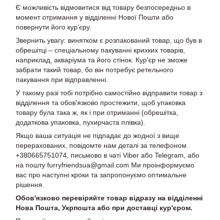
Є можливість відмовитися від товару безпосередньо в
момент отримання у відділенні Нової Пошти або
повернути його кур’єру.
Звернить увагу: винятком є розпакований товар, що був в
обрешітці – спеціальному пакуванні крихких товарів,
наприклад, акваріума та його стінок. Кур’єр не зможе
забрати такий товар, бо він потребує ретельного
пакування при відправленні.
У такому разі тобі потрібно самостійно відправити товар з
відділення та обов'язково простежити, щоб упаковка
товару була така ж, як і при отриманні (обрешітка,
додаткова упаковка, пухирчаста плівка).
Якщо ваша ситуація не підпадає до жодної з вище
перерахованих, повідомте нам деталі за телефоном
+380665751074, письмово в чаті Viber або Telegram, або
на пошту furryfriendsua@gmail.com Ми проінформуємо
вас про наступні кроки та запропонуємо оптимальне
рішення.
Обов'язково перевіряйте товар відразу на відділенні
Нова Пошта, Укрпошта або при доставці кур'єром.