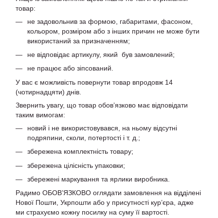
товар:
не задовольнив за формою, габаритами, фасоном,
кольором, розміром або з інших причин не може бути
використаний за призначенням;
не відповідає артикулу, який був замовлений;
не працює або зіпсований.
У вас є можливість повернути товар впродовж 14
(чотирнадцяти) днів.
Звернить увагу, що товар обов’язково має відповідати
таким вимогам:
новий і не використовувався, на ньому відсутні
подряпини, сколи, потертості і т. д.;
збережена комплектність товару;
збережена цілісність упаковки;
збережені маркування та ярлики виробника.
Радимо ОБОВ’ЯЗКОВО оглядати замовлення на відділені
Нової Пошти, Укрпошти або у присутності кур’єра, адже
ми страхуємо кожну посилку на суму її вартості.