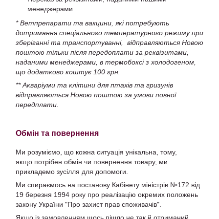
менеджерами
* Ветпрепарати та вакцини, які потребують
дотримання спеціального температурного режиму при
зберіганні та транспортуванні, відправляються Новою
поштою тільки після передоплати за реквізитами,
наданими менеджерами, в термобоксі з холодогеном,
що додатково коштує 100 грн.
** Акваріуми та клітини для птахів та гризунів
відправляються Новою поштою за умови повної
передплати.
Обмін та повернення
Ми розуміємо, що кожна ситуація унікальна, тому,
якщо потрібен обмін чи повернення товару, ми
прикладемо зусілля для допомоги.
Ми спираємось на постанову Кабінету міністрів №172 від
19 березня 1994 року про реалізацію окремих положень
закону України "Про захист прав споживачів".
Якщо із замовленням щось пішло не так й отриманий