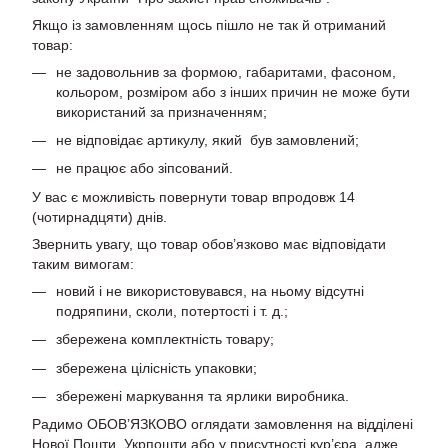
Якщо із замовленням щось пішло не так й отриманий
товар:
не задовольнив за формою, габаритами, фасоном,
кольором, розміром або з інших причин не може бути
використаний за призначенням;
не відповідає артикулу, який був замовлений;
не працює або зіпсований.
У вас є можливість повернути товар впродовж 14
(чотирнадцяти) днів.
Звернить увагу, що товар обов’язково має відповідати
таким вимогам:
новий і не використовувався, на ньому відсутні
подряпини, сколи, потертості і т. д.;
збережена комплектність товару;
збережена цілісність упаковки;
збережені маркування та ярлики виробника.
Радимо ОБОВ’ЯЗКОВО оглядати замовлення на відділені
Нової Пошти, Укрпошти або у присутності кур’єра, адже