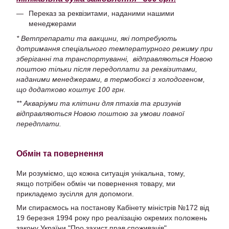
Переказ за реквізитами, наданими нашими
менеджерами
* Ветпрепарати та вакцини, які потребують
дотримання спеціального температурного режиму при
зберіганні та транспортуванні, відправляються Новою
поштою тільки після передоплати за реквізитами,
наданими менеджерами, в термобоксі з холодогеном,
що додатково коштує 100 грн.
** Акваріуми та клітини для птахів та гризунів
відправляються Новою поштою за умови повної
передплати.
Обмін та повернення
Ми розуміємо, що кожна ситуація унікальна, тому,
якщо потрібен обмін чи повернення товару, ми
прикладемо зусілля для допомоги.
Ми спираємось на постанову Кабінету міністрів №172 від
19 березня 1994 року про реалізацію окремих положень
закону України "Про захист прав споживачів".