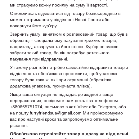
ми страхуємо кожну посилку на суму її вартості.
Є можливість відмовитися від товару безпосередньо в
момент отримання у відділенні Нової Пошти або
повернути його кур’єру.
Звернить увагу: винятком є розпакований товар, що був в
обрешітці – спеціальному пакуванні крихких товарів,
наприклад, акваріума та його стінок. Кур’єр не зможе
забрати такий товар, бо він потребує ретельного
пакування при відправленні.
У такому разі тобі потрібно самостійно відправити товар з
відділення та обов'язково простежити, щоб упаковка
товару була така ж, як і при отриманні (обрешітка,
додаткова упаковка, пухирчаста плівка).
Якщо ваша ситуація не підпадає до жодної з вище
перерахованих, повідомте нам деталі за телефоном
+380665751074, письмово в чаті Viber або Telegram, або
на пошту furryfriendsua@gmail.com Ми проінформуємо
вас про наступні кроки та запропонуємо оптимальне
рішення.
Обов'язково перевіряйте товар відразу на відділенні