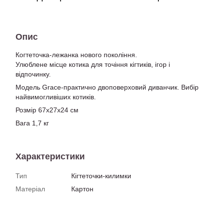
Опис
Когтеточка-лежанка нового покоління.
Улюблене місце котика для точіння кігтиків, ігор і
відпочинку.
Модель Grace-практично двоповерховий диванчик. Вибір
найвимогливіших котиків.
Розмір 67х27х24 см
Вага 1,7 кг
Характеристики
Тип
Кігтеточки-килимки
Матеріал
Картон