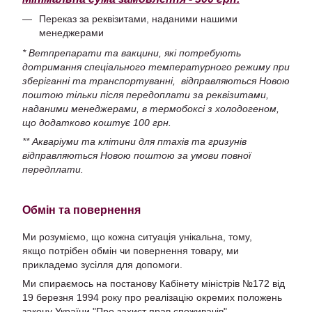
Переказ за реквізитами, наданими нашими
менеджерами
* Ветпрепарати та вакцини, які потребують
дотримання спеціального температурного режиму при
зберіганні та транспортуванні, відправляються Новою
поштою тільки після передоплати за реквізитами,
наданими менеджерами, в термобоксі з холодогеном,
що додатково коштує 100 грн.
** Акваріуми та клітини для птахів та гризунів
відправляються Новою поштою за умови повної
передплати.
Обмін та повернення
Ми розуміємо, що кожна ситуація унікальна, тому,
якщо потрібен обмін чи повернення товару, ми
прикладемо зусілля для допомоги.
Ми спираємось на постанову Кабінету міністрів №172 від
19 березня 1994 року про реалізацію окремих положень
закону України "Про захист прав споживачів".