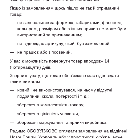
Якщо із замовленням щось пішло не так й отриманий
товар:
не задовольнив за формою, габаритами, фасоном,
кольором, розміром або з інших причин не може бути
використаний за призначенням;
не відповідає артикулу, який був замовлений;
не працює або зіпсований.
У вас є можливість повернути товар впродовж 14
(чотирнадцяти) днів.
Звернить увагу, що товар обов’язково має відповідати
таким вимогам:
новий і не використовувався, на ньому відсутні
подряпини, сколи, потертості і т. д.;
збережена комплектність товару;
збережена цілісність упаковки;
збережені маркування та ярлики виробника.
Радимо ОБОВ’ЯЗКОВО оглядати замовлення на відділені
Нової Пошти, Укрпошти або у присутності кур’єра, адже