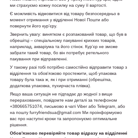
ми страхуємо кожну посилку на суму її вартості.
Є можливість відмовитися від товару безпосередньо в
момент отримання у відділенні Нової Пошти або
повернути його кур’єру.
Звернить увагу: винятком є розпакований товар, що був в
обрешітці – спеціальному пакуванні крихких товарів,
наприклад, акваріума та його стінок. Кур’єр не зможе
забрати такий товар, бо він потребує ретельного
пакування при відправленні.
У такому разі тобі потрібно самостійно відправити товар з
відділення та обов'язково простежити, щоб упаковка
товару була така ж, як і при отриманні (обрешітка,
додаткова упаковка, пухирчаста плівка).
Якщо ваша ситуація не підпадає до жодної з вище
перерахованих, повідомте нам деталі за телефоном
+380665751074, письмово в чаті Viber або Telegram, або
на пошту furryfriendsua@gmail.com Ми проінформуємо
вас про наступні кроки та запропонуємо оптимальне
рішення.
Обов'язково перевіряйте товар відразу на відділенні