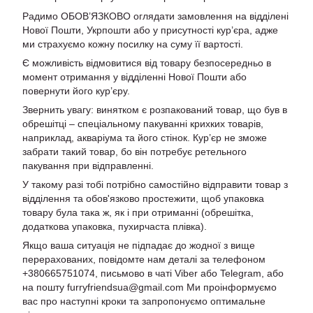
Радимо ОБОВ’ЯЗКОВО оглядати замовлення на відділені
Нової Пошти, Укрпошти або у присутності кур’єра, адже
ми страхуємо кожну посилку на суму її вартості.
Є можливість відмовитися від товару безпосередньо в
момент отримання у відділенні Нової Пошти або
повернути його кур’єру.
Звернить увагу: винятком є розпакований товар, що був в
обрешітці – спеціальному пакуванні крихких товарів,
наприклад, акваріума та його стінок. Кур’єр не зможе
забрати такий товар, бо він потребує ретельного
пакування при відправленні.
У такому разі тобі потрібно самостійно відправити товар з
відділення та обов'язково простежити, щоб упаковка
товару була така ж, як і при отриманні (обрешітка,
додаткова упаковка, пухирчаста плівка).
Якщо ваша ситуація не підпадає до жодної з вище
перерахованих, повідомте нам деталі за телефоном
+380665751074, письмово в чаті Viber або Telegram, або
на пошту furryfriendsua@gmail.com Ми проінформуємо
вас про наступні кроки та запропонуємо оптимальне