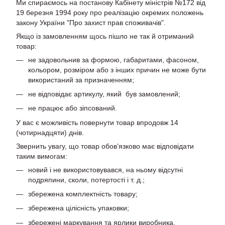
Ми спираємось на постанову Кабінету міністрів №172 від
19 березня 1994 року про реалізацію окремих положень
закону України "Про захист прав споживачів".
Якщо із замовленням щось пішло не так й отриманий
товар:
не задовольнив за формою, габаритами, фасоном,
кольором, розміром або з інших причин не може бути
використаний за призначенням;
не відповідає артикулу, який був замовлений;
не працює або зіпсований.
У вас є можливість повернути товар впродовж 14
(чотирнадцяти) днів.
Звернить увагу, що товар обов’язково має відповідати
таким вимогам:
новий і не використовувався, на ньому відсутні
подряпини, сколи, потертості і т. д.;
збережена комплектність товару;
збережена цілісність упаковки;
збережені маркування та ярлики виробника.