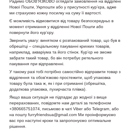
Радимо ОБОВ’ЯЗКОВО оглядати замовлення на відділені
Нової Пошти, Укрпошти або у присутності кур’єра, адже
ми страхуємо кожну посилку на суму її вартості.
Є можливість відмовитися від товару безпосередньо в
момент отримання у відділенні Нової Пошти або
повернути його кур’єру.
Звернить увагу: винятком є розпакований товар, що був в
обрешітці – спеціальному пакуванні крихких товарів,
наприклад, акваріума та його стінок. Кур’єр не зможе
забрати такий товар, бо він потребує ретельного
пакування при відправленні.
У такому разі тобі потрібно самостійно відправити товар з
відділення та обов'язково простежити, щоб упаковка
товару була така ж, як і при отриманні (обрешітка,
додаткова упаковка, пухирчаста плівка).
Якщо ваша ситуація не підпадає до жодної з вище
перерахованих, повідомте нам деталі за телефоном
+380665751074, письмово в чаті Viber або Telegram, або
на пошту furryfriendsua@gmail.com Ми проінформуємо
вас про наступні кроки та запропонуємо оптимальне
рішення.