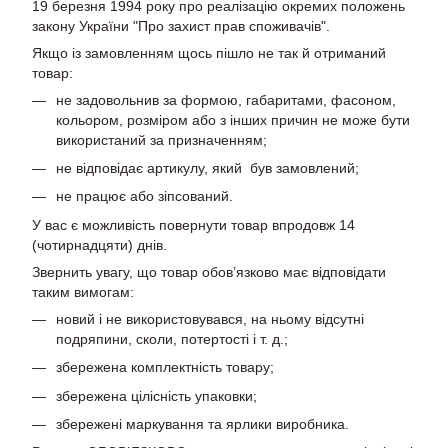
19 березня 1994 року про реалізацію окремих положень
закону України "Про захист прав споживачів".
Якщо із замовленням щось пішло не так й отриманий
товар:
не задовольнив за формою, габаритами, фасоном,
кольором, розміром або з інших причин не може бути
використаний за призначенням;
не відповідає артикулу, який був замовлений;
не працює або зіпсований.
У вас є можливість повернути товар впродовж 14
(чотирнадцяти) днів.
Звернить увагу, що товар обов’язково має відповідати
таким вимогам:
новий і не використовувався, на ньому відсутні
подряпини, сколи, потертості і т. д.;
збережена комплектність товару;
збережена цілісність упаковки;
збережені маркування та ярлики виробника.