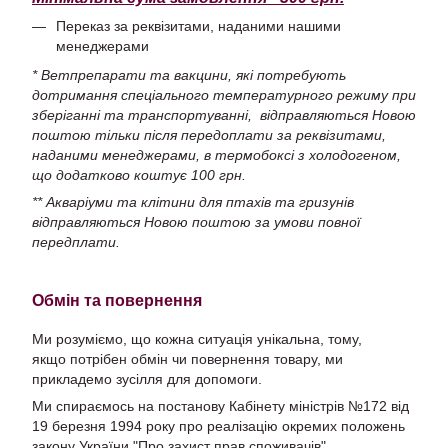
Переказ за реквізитами, наданими нашими
менеджерами
* Ветпрепарати та вакцини, які потребують
дотримання спеціального температурного режиму при
зберіганні та транспортуванні, відправляються Новою
поштою тільки після передоплати за реквізитами,
наданими менеджерами, в термобоксі з холодогеном,
що додатково коштує 100 грн.
** Акваріуми та клітини для птахів та гризунів
відправляються Новою поштою за умови повної
передплати.
Обмін та повернення
Ми розуміємо, що кожна ситуація унікальна, тому,
якщо потрібен обмін чи повернення товару, ми
прикладемо зусілля для допомоги.
Ми спираємось на постанову Кабінету міністрів №172 від
19 березня 1994 року про реалізацію окремих положень
закону України "Про захист прав споживачів".