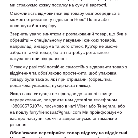
ми страхуємо кожну посилку на суму її вартості.
Є можливість відмовитися від товару безпосередньо в
момент отримання у відділенні Нової Пошти або
повернути його кур’єру.
Звернить увагу: винятком є розпакований товар, що був в
обрешітці – спеціальному пакуванні крихких товарів,
наприклад, акваріума та його стінок. Кур’єр не зможе
забрати такий товар, бо він потребує ретельного
пакування при відправленні.
У такому разі тобі потрібно самостійно відправити товар з
відділення та обов'язково простежити, щоб упаковка
товару була така ж, як і при отриманні (обрешітка,
додаткова упаковка, пухирчаста плівка).
Якщо ваша ситуація не підпадає до жодної з вище
перерахованих, повідомте нам деталі за телефоном
+380665751074, письмово в чаті Viber або Telegram, або
на пошту furryfriendsua@gmail.com Ми проінформуємо
вас про наступні кроки та запропонуємо оптимальне
рішення.
Обов'язково перевіряйте товар відразу на відділенні