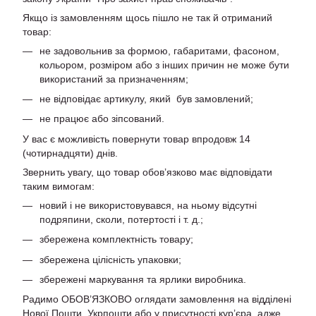
Якщо із замовленням щось пішло не так й отриманий
товар:
не задовольнив за формою, габаритами, фасоном,
кольором, розміром або з інших причин не може бути
використаний за призначенням;
не відповідає артикулу, який був замовлений;
не працює або зіпсований.
У вас є можливість повернути товар впродовж 14
(чотирнадцяти) днів.
Звернить увагу, що товар обов’язково має відповідати
таким вимогам:
новий і не використовувався, на ньому відсутні
подряпини, сколи, потертості і т. д.;
збережена комплектність товару;
збережена цілісність упаковки;
збережені маркування та ярлики виробника.
Радимо ОБОВ’ЯЗКОВО оглядати замовлення на відділені
Нової Пошти, Укрпошти або у присутності кур’єра, адже