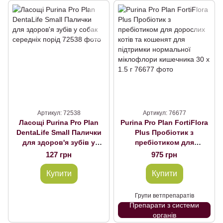
Артикул: 72538
Артикул: 76677
Ласощі Purina Pro Plan
Purina Pro Plan FortiFlora
DentaLife Small Палички
Plus Пробіотик з
для здоров'я зубів у
пребіотиком для
собак середніх порід
дорослих котів та
127 грн
975 грн
кошенят для підтримки
нормальної міклофлори
Купити
Купити
кишечника 30 x 1.5 г
Групи ветпрепаратів
Препарати з системи
органів