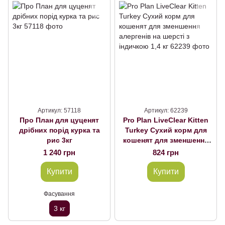
Артикул: 57118
Артикул: 62239
Про План для цуценят
Pro Plan LiveClear Kitten
дрібних порід курка та
Turkey Сухий корм для
рис 3кг
кошенят для зменшення
алергенів на шерсті з
1 240 грн
824 грн
індичкою 1,4 кг
Купити
Купити
Фасування
3 кг