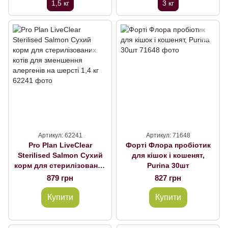
1,5 кг
3 кг
Артикул: 62241
Артикул: 71648
Pro Plan LiveClear
Форті Флора пробіотик
Sterilised Salmon Сухий
для кішок і кошенят,
корм для стерилізованих
Purina 30шт
котів для зменшення
879 грн
827 грн
алергенів на шерсті 1,4 кг
Купити
Купити