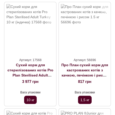
Артикул: 17568
Артикул: 56696
Сухий корм для
Про План сухий корм для
стерилізованих котів Pro
кастрованих котів з
Plan Sterilised Adult
качкою, печінкою і рисом
Turkey 10 кг (індичка)
1.5 кг
3 977 грн
817 грн
Вага упаковки
Вага упаковки
10 кг
1,5 кг