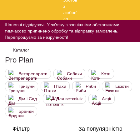
Шановні відвідувачі! У зв'язку з зовнішніми обставинами
тимчасово припинено обробку та відправку замовлень.
Перепрошуємо за незручності!
Каталог
Pro Plan
Ветпрепарати
Собаки
Коти
Гризуни
Птахи
Риби
Екзоти
Дім і Сад
Для ветклінік
Акції
Бренди
Фільтр
За популярністю