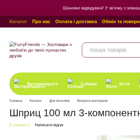
Перейти до основного контенту
Шановні відвідувачі! У зв'язку з зо
Каталог
Про нас
Оплата і доставка
Обмін та повер
Угода користувача
Відгуки про магазин
Політика к
Ветпрепарати
Собаки
Коти
Головна
Каталог
Для ветклінік
Витратні матеріали
Шприц 100 мл 3-компонент
В наявності
Написати відгук