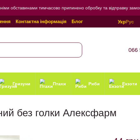
внішніми обставинами тимчасово припинено обробку та відправку зам
нення
Контактна інформація
Блог
Укр
Рус
онфіденційності
066 
Гризуни
Птахи
Риби
Екзоти
ний без голки Алексфарм