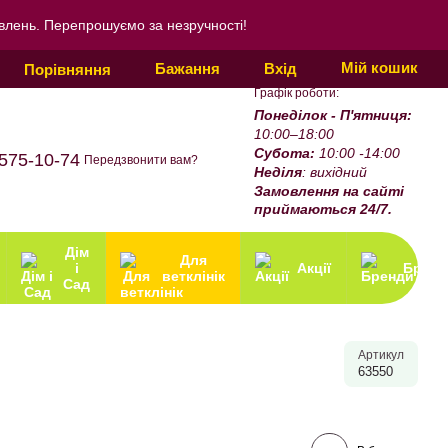
овлень. Перепрошуємо за незручності!
Мій кошик
Бажання
Вхід
Порівняння
Графік роботи:
Понеділок - П'ятниця:
10:00–18:00
Субота:
10:00 -14:00
575-10-74
Передзвонити вам?
Неділя
: вихідний
Замовлення на сайті
приймаються 24/7.
Дім
Для
і
Акції
Бренд
ветклінік
Сад
Артикул
63550