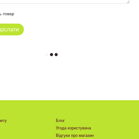
ь товар
діслати
нету
Блог
Угода користувача
Відгуки про магазин