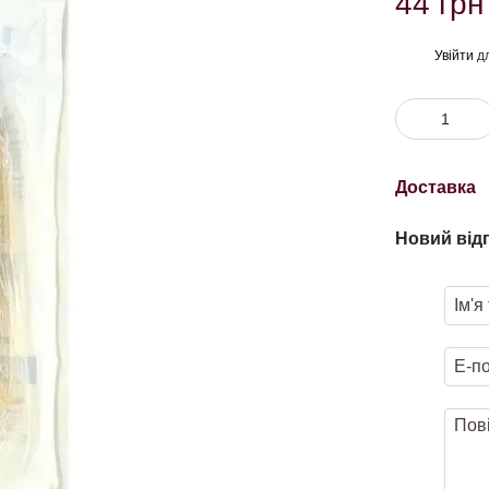
44 грн
Увійти
дл
%
Доставка
Новий від