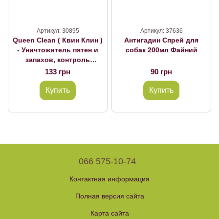
Артикул: 30895
Артикул: 37636
Queen Clean ( Квин Клин )
Антигадин Спрей для
- Уничтожитель пятен и
собак 200мл Файний
запахов, контроль
повторных меток для
133 грн
90 грн
собак 500 мл
Купить
Купить
066 575-10-74
Контактная информация
Полная версия сайта
Карта сайта