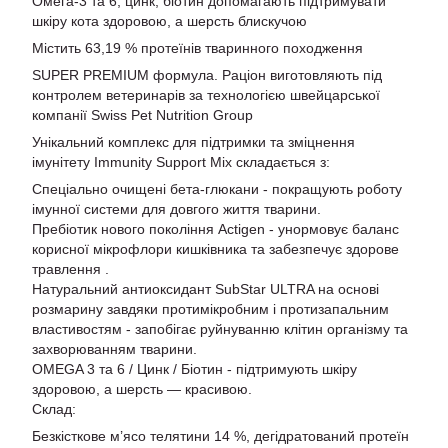
Омега-3 та 6, цинк, біотин допомагають підтримувати
шкіру кота здоровою, а шерсть блискучою
Містить 63,19 % протеїнів тваринного походження
SUPER PREMIUM формула. Раціон виготовляють під
контролем ветеринарів за технологією швейцарської
компанії Swiss Pet Nutrition Group
Унікальний комплекс для підтримки та зміцнення
імунітету Immunity Support Mix складається з:
Спеціально очищені бета-глюкани - покращують роботу
імунної системи для довгого життя тварини.
Пребіотик нового покоління Actigen - унормовує баланс
корисної мікрофлори кишківника та забезпечує здорове
травлення .
Натуральний антиоксидант SubStar ULTRA на основі
розмарину завдяки протимікробним і протизапальним
властивостям - запобігає руйнуванню клітин організму та
захворюванням тварини.
OMEGA 3 та 6 / Цинк / Біотин - підтримують шкіру
здоровою, а шерсть — красивою.
Склад:
Безкісткове м’ясо телятини 14 %, дегідратований протеїн