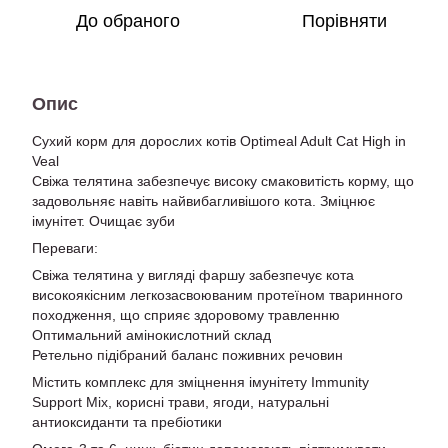
До обраного
Порівняти
Опис
Сухий корм для дорослих котів Optimeal Adult Cat High in
Veal
Свіжа телятина забезпечує високу смаковитість корму, що
задовольняє навіть найвибагливішого кота. Зміцнює
імунітет. Очищає зуби
Переваги:
Свіжа телятина у вигляді фаршу забезпечує кота
високоякісним легкозасвоюваним протеїном тваринного
походження, що сприяє здоровому травленню
Оптимальний амінокислотний склад
Ретельно підібраний баланс поживних речовин
Містить комплекс для зміцнення імунітету Immunity
Support Mix, корисні трави, ягоди, натуральні
антиоксиданти та пребіотики