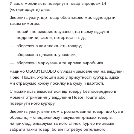
У вас є можливість повернути товар впродовж 14
(чотирнадцяти) днів.
Звернить увагу, що товар обов’язково має відповідати
таким вимогам:
новий і не використовувався, на ньому відсутні
подряпини, сколи, потертості і т. д.;
збережена комплектність товару;
збережена цілісність упаковки;
збережені маркування та ярлики виробника.
Радимо ОБОВ’ЯЗКОВО оглядати замовлення на відділені
Нової Пошти, Укрпошти або у присутності кур’єра, адже
ми страхуємо кожну посилку на суму її вартості.
Є можливість відмовитися від товару безпосередньо в
момент отримання у відділенні Нової Пошти або
повернути його кур’єру.
Звернить увагу: винятком є розпакований товар, що був в
обрешітці – спеціальному пакуванні крихких товарів,
наприклад, акваріума та його стінок. Кур’єр не зможе
забрати такий товар, бо він потребує ретельного