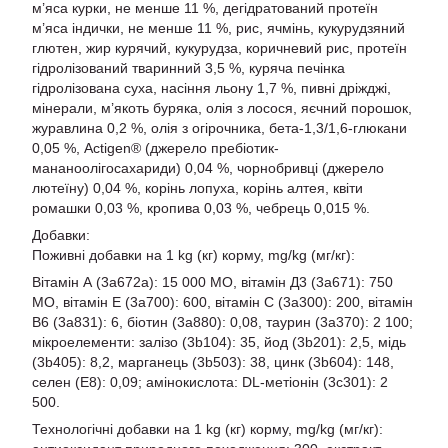
м’яса курки, не менше 11 %, дегідратований протеїн
м’яса індички, не менше 11 %, рис, ячмінь, кукурудзяний
глютен, жир курячий, кукурудза, коричневий рис, протеїн
гідролізований тваринний 3,5 %, куряча печінка
гідролізована суха, насіння льону 1,7 %, пивні дріжджі,
мінерали, м’якоть буряка, олія з лосося, яєчний порошок,
журавлина 0,2 %, олія з огірочника, бета-1,3/1,6-глюкани
0,05 %, Actigen® (джерело пребіотик-
мананоолігосахариди) 0,04 %, чорнобривці (джерело
лютеїну) 0,04 %, корінь лопуха, корінь алтея, квіти
ромашки 0,03 %, кропива 0,03 %, чебрець 0,015 %.
Добавки:
Поживні добавки на 1 kg (кг) корму, mg/kg (мг/кг):
Вітамін А (3a672a): 15 000 МО, вітамін Д3 (3a671): 750
МО, вітамін Е (3a700): 600, вітамін С (3a300): 200, вітамін
B6 (3a831): 6, біотин (3a880): 0,08, таурин (3a370): 2 100;
мікроелементи: залізо (3b104): 35, йод (3b201): 2,5, мідь
(3b405): 8,2, марганець (3b503): 38, цинк (3b604): 148,
селен (E8): 0,09; амінокислота: DL-метіонін (3с301): 2
500.
Технологічні добавки на 1 kg (кг) корму, mg/kg (мг/кг):