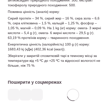
антиоксидант природного походження: 300, екстракт
токоферолу природного походження: 500.
Поживна цінність (аналіз) корму:
Сирий протеїн – 34 %, сирий жир – 16 %, сира зола – 6,6
%, сира клітковина – 1,5 %, кальцій – 1,25 %, фосфор –
1,05 %, магній – 0,09 %. На 1 kg (кг) корму: омега- 3 жирні
кислоти – 5,4 g (г), омега- 6 жирні кислоти – 29,5 g (г).
63,19 % протеїнів корму – тваринного походження.
Енергетична цінність (калорійність) 100 g (г) корму:
1683,43 kj (кДж) (402,36 kcal (ккал)).
Зберігати у закритій спожитковій тарі в темному місці за
температури від +5 ºС до +25 ºС та відносної вологості не
більше, ніж 75 %.
Поширити у соцмережах