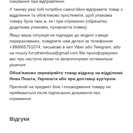
пакування при відправленні.
У такому разі тобі потрібно самостійно відправити товар з
відділення та обов'язково простежити, щоб упаковка
товару була така ж, як і при отриманні (обрешітка,
додаткова упаковка, пухирчаста плівка).
Якщо ваша ситуація не підпадає до жодної з вище
перерахованих, повідомте нам деталі за телефоном
+380665751074, письмово в чаті Viber або Telegram, або
на пошту furryfriendsua@gmail.com Ми проінформуємо
вас про наступні кроки та запропонуємо оптимальне
рішення.
Обов'язково перевіряйте товар відразу на відділенні
Нова Пошта, Укрпошта або при доставці кур'єром.
Претензії на предмет бою і пошкодження товару не
приймаються після підписання документа про
отримання.
Відгуки