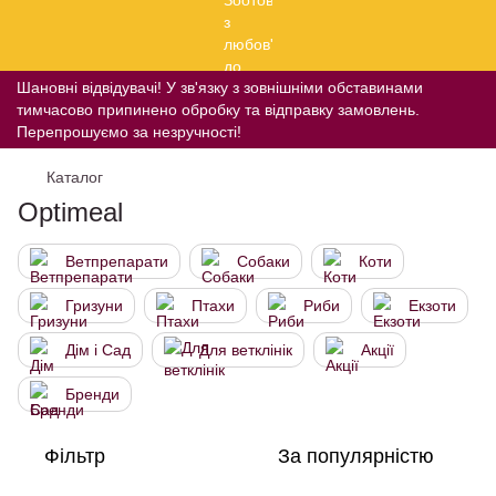
Шановні відвідувачі! У зв'язку з зовнішніми обставинами
тимчасово припинено обробку та відправку замовлень.
Перепрошуємо за незручності!
Каталог
Optimeal
Ветпрепарати
Собаки
Коти
Гризуни
Птахи
Риби
Екзоти
Дім і Сад
Для ветклінік
Акції
Бренди
Фільтр
За популярністю