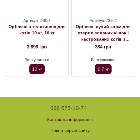
Артикул: 24953
Артикул: 73902
Optimeal з телятиною для
Optimeal сухий корм для
котів 10 кг, 10 кг
стерилізованих кішок і
кастрованих котів з
індичкою й вівсом 0,7 кг,
3 899 грн
384 грн
0,7 кг
Вага упаковки
Вага упаковки
10 кг
0,7 кг
066 575-10-74
Контактна інформація
Повна версія сайту