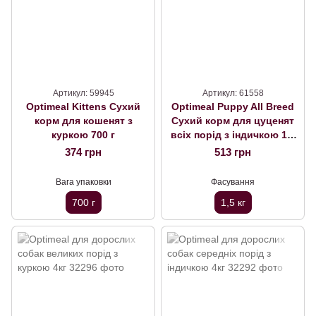
Артикул: 59945
Артикул: 61558
Optimeal Kittens Сухий
Optimeal Puppy All Breed
корм для кошенят з
Сухий корм для цуценят
куркою 700 г
всіх порід з індичкою 1,5
кг
374 грн
513 грн
Вага упаковки
Фасування
700 г
1,5 кг