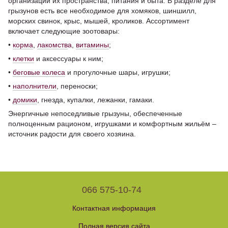
организации их пространства, питания и быта. В разделе для
грызунов есть все необходимое для хомяков, шиншилл,
морских свинок, крыс, мышей, кроликов. Ассортимент
включает следующие зоотовары:
•
корма
,
лакомств
а
,
витамины
;
•
клетки
и аксессуары к ним;
•
беговые колеса
и прогулочные шары, игрушки;
•
наполнители
, переноски;
•
домики
, гнезда, купалки, лежанки, гамаки.
Энергичные непоседливые грызуны, обеспеченные
полноценным рационом, игрушками и комфортным жильём –
источник радости для своего хозяина.
066 575-10-74
Контактная информация
Полная версия сайта