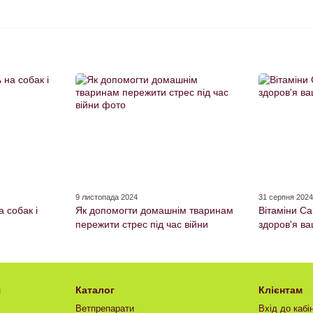
9 листопада 2024
31 серпня 202
 собак і
Як допомогти домашнім тваринам
Вітаміни Ca
пережити стрес під час війни
здоров'я в
я
Каталог
Клієнтам
Ветпрепарати
Вхід до кабі