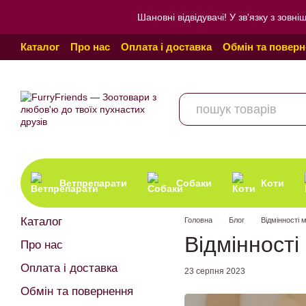
Перейти до основного контенту
Шановні відвідувачі! У зв'язку з зо
Каталог
Про нас
Оплата і доставка
Обмін та повер
Угода користувача
Відгуки про магазин
Політика к
Ветпрепарати
Собаки
Коти
Каталог
Головна
Блог
Відмінності 
Відмінності
Про нас
Оплата і доставка
23 серпня 2023
Обмін та повернення