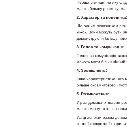
Перша різниця, на яку слід
мають більшу розмітку, мас
2. Характер та поведінка
Ще одним показником різни
ніжок. Вони можуть бути бі
демонструючи більшу прихи
3. Голос та комунікація:
Голосова комунікація також
можуть мати більш ніжний 
4. Зовнішність:
Інша характеристика, яка 
більше оксамитового і густ
5. Розмноження:
У разі домашніх тварин розр
мають матку та інші ознаки
Усі ці аспекти разом допомо
кожної конкретної тварини.