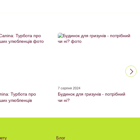
4
7 серпня 2024
nina: Турбота про
Будинок для гризунів - потрібний
аших улюбленців
чи ні?
нету
Блог