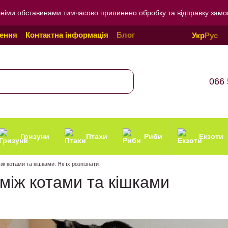
внішніми обставинами тимчасово припинено обробку та відправку зам
нення
Контактна інформація
Блог
Укр
Рус
онфіденційності
066 
Гризуни
Птахи
Риби
Екзоти
між котами та кішками: Як їх розпізнати
 між котами та кішками