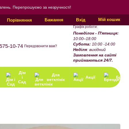
овлень. Перепрошуємо за незручності!
Мій кошик
Бажання
Вхід
Порівняння
Графік роботи:
Понеділок - П'ятниця:
10:00–18:00
Субота:
10:00 -14:00
575-10-74
Передзвонити вам?
Неділя
: вихідний
Замовлення на сайті
приймаються 24/7.
Дім
Для
і
Акції
Бренд
ветклінік
Сад