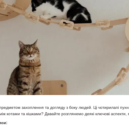
предметом захоплення та догляду з боку людей. Ці чотирилапі пухнас
 між котами та кішками? Давайте розглянемо деякі ключові аспекти, 
иси: