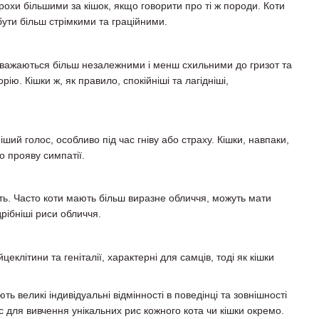
 трохи більшими за кішок, якщо говорити про ті ж породи. Коти
 бути більш стрімкими та граційними.
 вважаються більш незалежними і менш схильними до гризот та
ю. Кішки ж, як правило, спокійніші та лагідніші,
іший голос, особливо під час гніву або страху. Кішки, навпаки,
о прояву симпатії.
сть. Часто коти мають більш виразне обличчя, можуть мати
дрібніші риси обличчя.
еклітини та геніталії, характерні для самців, тоді як кішки
ть великі індивідуальні відмінності в поведінці та зовнішності
с для вивчення унікальних рис кожного кота чи кішки окремо.