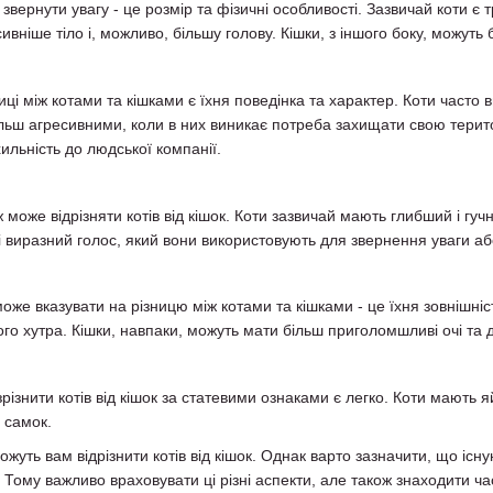
 звернути увагу - це розмір та фізичні особливості. Зазвичай коти є
ивніше тіло і, можливо, більшу голову. Кішки, з іншого боку, можуть
:
ці між котами та кішками є їхня поведінка та характер. Коти часто
льш агресивними, коли в них виникає потреба захищати свою територі
льність до людської компанії.
 може відрізняти котів від кішок. Коти зазвичай мають глибший і гучн
і виразний голос, який вони використовують для звернення уваги аб
може вказувати на різницю між котами та кішками - це їхня зовнішні
ого хутра. Кішки, навпаки, можуть мати більш приголомшливі очі та 
ізнити котів від кішок за статевими ознаками є легко. Коти мають яйц
 самок.
жуть вам відрізнити котів від кішок. Однак варто зазначити, що існую
 Тому важливо враховувати ці різні аспекти, але також знаходити ча