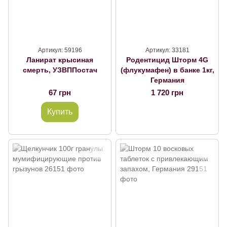
Артикул: 59196
Артикул: 33181
Ланират крысиная
Родентицид Шторм 4G
смерть, УЗВППостач
(флукумафен) в банке 1кг,
Германия
67 грн
1 720 грн
Купить