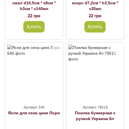
овал d10,5см * s8см *
конус d7,2см * h3,5см *
h3см * v140мл
v35мл
22 грн
22 грн
Купить
Купить
Артикул: 545
Артикул: 79519
Ясли для сена цинк Лори
Поилка бункерная с
ручкой Украина 8л