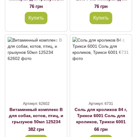
овощами Lolo Pets
грызунов с вкусом
76 грн
76 грн
попкорна М Lolo Pets
Купить
Купить
Артикул: 62602
Артикул: 6731
Витаминный комплекс В
Соль для кроликов 84 г,
для собак, котов, птиц, и
Трикси 6001 Соль для
грызунов 50мл 125234
кроликов, Трикси 6001
382 грн
66 грн