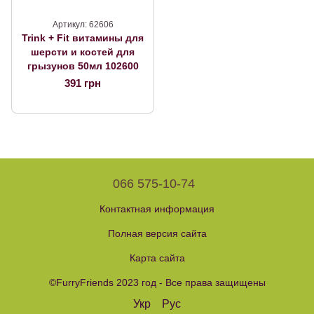
Артикул: 62606
Trink + Fit витамины для
шерсти и костей для
грызунов 50мл 102600
391 грн
066 575-10-74
Контактная информация
Полная версия сайта
Карта сайта
©FurryFriends 2023 год - Все права защищены
Укр
Рус