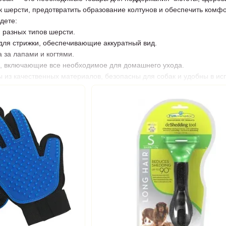
к шерсти, предотвратить образование колтунов и обеспечить комфо
дете:
 разных типов шерсти.
я стрижки, обеспечивающие аккуратный вид.
 за лапами и когтями.
 включающие все необходимое для домашнего ухода.
ы из качественных материалов, безопасны для собак и удобны в и
игиену и создавать стильный образ питомца.
нас:
средств для груминга.
ные инструменты.
ционные предложения.
всей Украине.
я груминга собак онлайн – подарите своему питомцу ухоженный ви