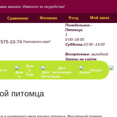
ка заказов. Извините за неудобства!
Мой заказ
Желания
Вход
Сравнение
График работы:
Понедельник -
Пятница:
1
0:00–18:00
 575-10-74
Перезвонить вам?
Суббота:
10:00 -14:00
Воскресенье:
выходной
Заказы на сайте
принимаются 24/7.
Дом
Для
зоты
и
Акции
ветклиник
Сад
той питомца
я и ухоженного вида вашего питомца. Регулярный груминг