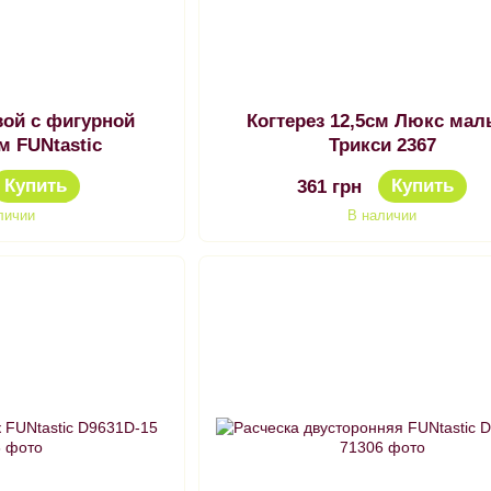
вой с фигурной
Когтерез 12,5см Люкс мал
м FUNtastic
Трикси 2367
Купить
Купить
361 грн
личии
В наличии