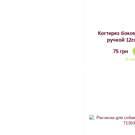
Когтерез боко
ручкой 12с
75 грн
В на