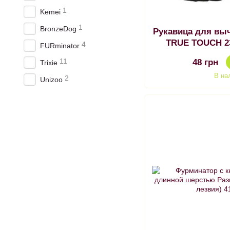
1
Kemei
1
BronzeDog
Рукавица для вы
TRUE TOUCH 23
4
FURminator
пр
11
48 грн
Trixie
В на
2
Unizoo