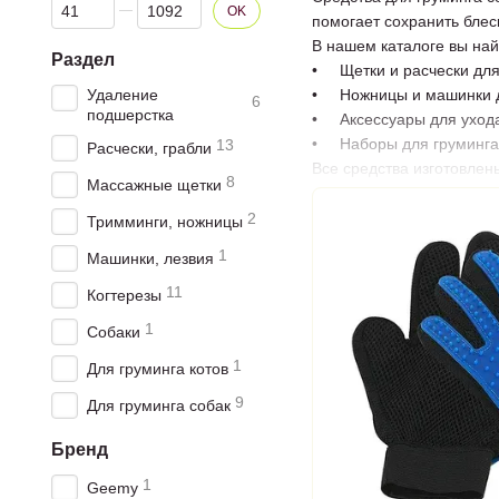
От Цена, грн
До Цена, грн
OK
помогает сохранить блес
В нашем каталоге вы най
Раздел
• Щетки и расчески для
Удаление
• Ножницы и машинки дл
6
подшерстка
• Аксессуары для ухода
• Наборы для груминга,
13
Расчески, грабли
Все средства изготовлен
8
Массажные щетки
шерстью, поддерживать г
Преимущества покупки у 
2
Тримминги, ножницы
• Большой ассортимент 
1
Машинки, лезвия
• Надежные и долговеч
• Доступные цены и ак
11
Когтерезы
• Быстрая доставка по 
1
Собаки
Заказывайте средства дл
1
Для груминга котов
9
Для груминга собак
Бренд
1
Geemy