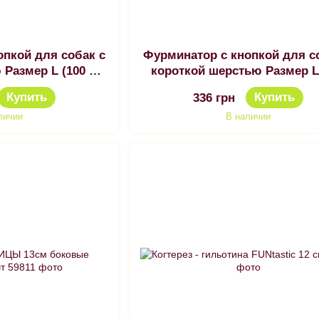
опкой для собак с
Фурминатор с кнопкой для с
 Размер L (100 мм
короткой шерстью Размер L
 лезвия)
мм ширина лезвия)
Купить
Купить
336 грн
личии
В наличии