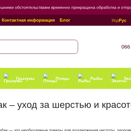
ешними обстоятельствами временно прекращена обработка и отправ
Контактная информация
Блог
Укр
Рус
Политика конфиденциальности
066
Грызуны
Птицы
Рыбы
Эк
ак – уход за шерстью и красо
обак — это необходимые товары для поддержания чистоты, здоровь