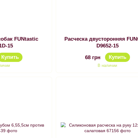
собак FUNtastic
Расческа двусторонняя FUNt
1D-15
D9652-15
Купить
Купить
68 грн
личии
В наличии