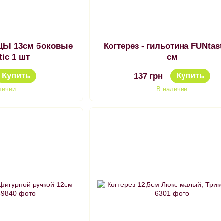
ЦЫ 13см боковые
Когтерез - гильотина FUNtast
tic 1 шт
см
Купить
Купить
137 грн
личии
В наличии