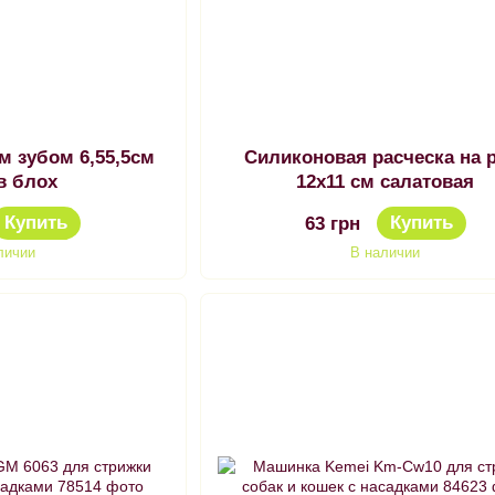
м зубом 6,55,5см
Силиконовая расческа на 
в блох
12х11 см салатовая
Купить
Купить
63 грн
личии
В наличии