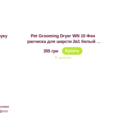
руку
Pet Grooming Dryer WN 10 Фен
расческа для шерсти 2в1 белый с
оранжевыми вставками
Купить
355 грн
В наличии