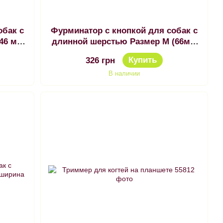
обак с
Фурминатор с кнопкой для собак с
(46 мм
длинной шерстью Размер M (66мм
ширина лезвия)
Купить
326 грн
В наличии