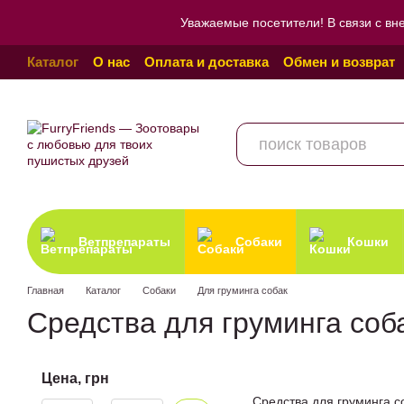
Перейти к основному контенту
Уважаемые посетители! В связи с вн
Каталог
О нас
Оплата и доставка
Обмен и возврат
Пользовательское соглашение
Отзывы о магазине
Ветпрепараты
Собаки
Кошки
Главная
Каталог
Собаки
Для груминга собак
Средства для груминга соб
Цена, грн
Средства для груминга с