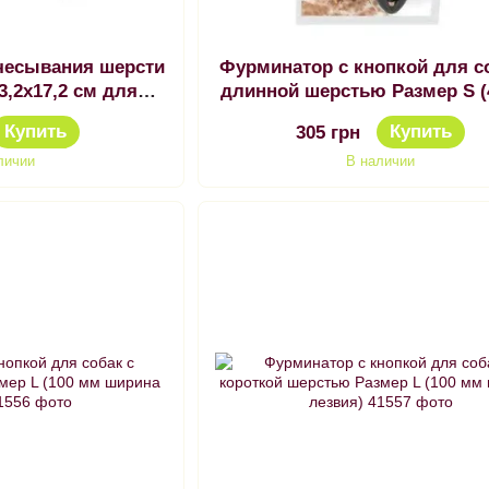
чесывания шерсти
Фурминатор с кнопкой для с
,2х17,2 см для
длинной шерстью Размер S 
авши
ширина лезвия)
Купить
Купить
305 грн
личии
В наличии