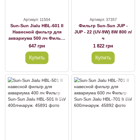
Артикул: 11504
Артикул: 37357
Sun-Sun Jialu HBL-601 II
Фильтр Sun-Sun JUP -
Навесной фильтр для
JUP - 22 (UV-9W) 8W 800 л/
аквариума 500 лч Фильтр
ч
Sun-Sun Jialu HBL-601 II
647 грн
1 822 грн
5W 500лчнаруж.
Купить
Купить