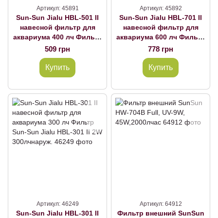
Артикул: 45891
Артикул: 45892
Sun-Sun Jialu HBL-501 II
Sun-Sun Jialu HBL-701 II
навесной фильтр для
навесной фильтр для
аквариума 400 лч Фильтр
аквариума 600 лч Фильтр
Sun-Sun Jialu HBL-501 II
Sun-Sun Jialu HBL-701 II
509 грн
778 грн
5W 400лчнаруж.
8W 600лчнаруж.
Купить
Купить
Артикул: 46249
Артикул: 64912
Sun-Sun Jialu HBL-301 II
Фильтр внешний SunSun