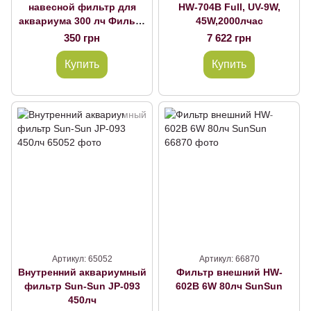
навесной фильтр для
HW-704В Full, UV-9W,
аквариума 300 лч Фильтр
45W,2000лчас
Sun-Sun Jialu HBL-301 II
350 грн
7 622 грн
2W 300лчнаруж.
Купить
Купить
Артикул: 65052
Артикул: 66870
Внутренний аквариумный
Фильтр внешний HW-
фильтр Sun-Sun JP-093
602B 6W 80лч SunSun
450лч