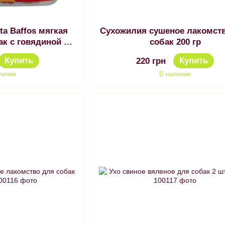
ita Baffos мягкая
Сухожилия сушеное лакомст
ак с говядиной и
собак 200 гр
и 31507 Мягкая
Купить
Купить
220 грн
ка для
личии
В наличии