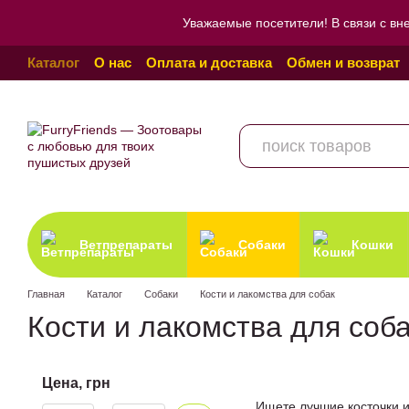
Перейти к основному контенту
Уважаемые посетители! В связи с вн
Каталог
О нас
Оплата и доставка
Обмен и возврат
Пользовательское соглашение
Отзывы о магазине
Ветпрепараты
Собаки
Кошки
Главная
Каталог
Собаки
Кости и лакомства для собак
Кости и лакомства для соб
Цена, грн
Ищете лучшие косточки и