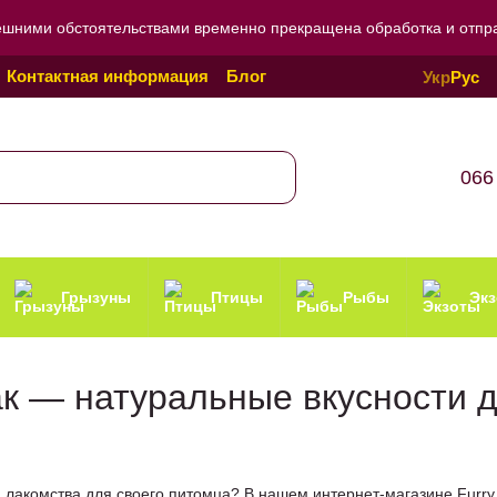
ешними обстоятельствами временно прекращена обработка и отправ
Контактная информация
Блог
Укр
Рус
Политика конфиденциальности
066
Грызуны
Птицы
Рыбы
Эк
ак — натуральные вкусности 
 лакомства для своего питомца? В нашем интернет-магазине Furry