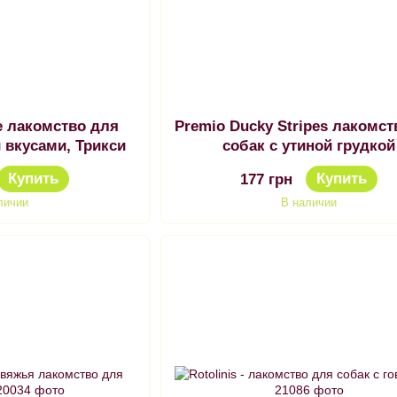
е лакомство для
Premio Ducky Stripes лакомст
 вкусами, Трикси
собак с утиной грудкой
Купить
Купить
177 грн
личии
В наличии