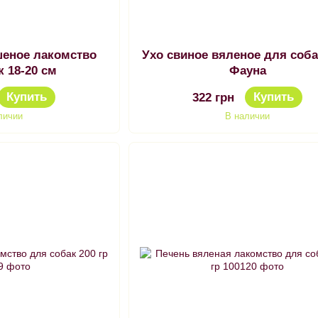
шеное лакомство
Ухо свиное вяленое для соба
к 18-20 см
Фауна
Купить
Купить
322 грн
личии
В наличии