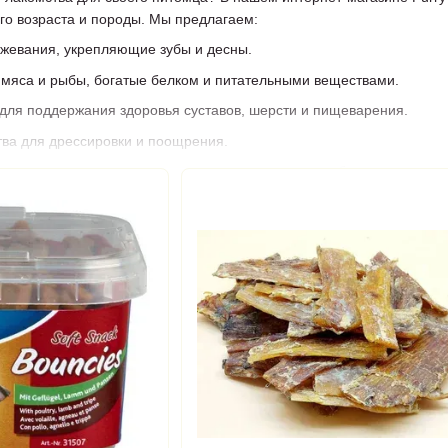
го возраста и породы. Мы предлагаем:
 жевания, укрепляющие зубы и десны.
 мяса и рыбы, богатые белком и питательными веществами.
для поддержания здоровья суставов, шерсти и пищеварения.
тва для дрессировки и поощрения.
изготовлены из высококачественных ингредиентов, без искусственны
живать за зубами, уменьшают образование зубного камня и удовл
 нас?
ля разных пород и размеров собак.
зопасности продукции.
ей Украине.
омства для собак онлайн — подарите своему питомцу здоровье, эн