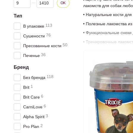
От Цена, грн
До Цена, грн
OK
лакомств для собак любо
• Натуральные кости для
Тип
• Полезные лакомства из
113
В упаковке
• Функциональные снеки 
76
Сушености
• Тренировочные лакомс
50
Пресованные кости
Наши кости и лакомства 
36
Печенье
полезные — помогают уха
Почему стоит покупать у
Бренд
• Большой ассортимент д
118
Без бренда
• Гарантия качества и бе
1
Brit
• Доступные цены.
6
Brit Care
• Быстрая доставка по вс
6
CarniLove
Заказывайте кости и лак
3
Alpha Spirit
2
Pro Plan