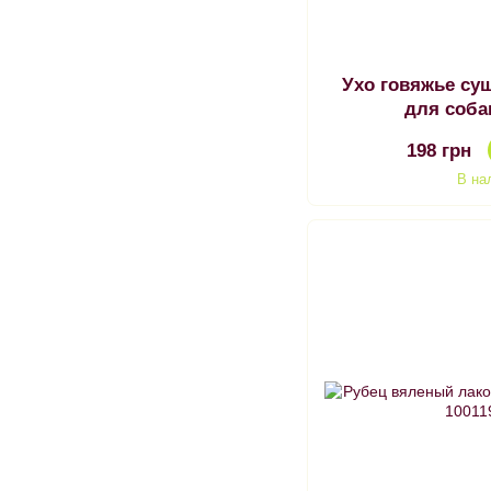
Ухо говяжье су
для соба
198 грн
В на