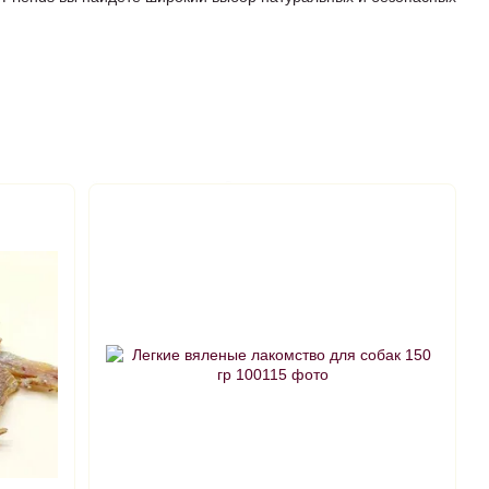
х красителей и консервантов. Они не только вкусные, но и
етворяют естественную потребность собаки в жевании.
ергию и хорошее настроение каждый день!