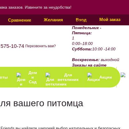
ка заказов. Извините за неудобства!
Мой заказ
Желания
Вход
Сравнение
График работы:
Понедельник -
Пятница:
1
0:00–18:00
 575-10-74
Перезвонить вам?
Суббота:
10:00 -14:00
Воскресенье:
выходной
Заказы на сайте
принимаются 24/7.
Дом
Для
зоты
и
Акции
ветклиник
Сад
для вашего питомца
 Friends вы найдете широкий выбор натуральных и безопасных