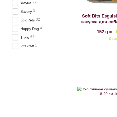
27
Фауна
3
Savory
Soft Bits Esguis
32
LoloPets
закуска для соб
рубцом, Трикс
4
Happy Dog
152 грн
закус
69
Trixie
В на
1
Vitakraft