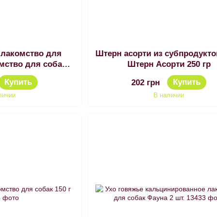
 лакомство для
Штерн асорти из субпродуктов
омство для собак
Штерн Асорти 250 гр
е ножки
Купить
Купить
202 грн
личии
В наличии