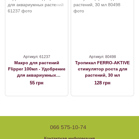
Артикул: 61237
Артикул: 80498
Макро для растений
Тропикал FERRO-AKTIVE
Flipper 100мл - Удобрение
стимулятор роста для
для аквариумных
растений, 30 мл
растений
55 грн
128 грн
066 575-10-74
Контактная информация