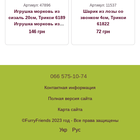
Артикул: 47896
Артикул: 11537
Игрушка морковь из
Шарик из лозы со
сизаль 20см, Трикси 6189
звонком 4см, Трикси
Игрушка морковь из
61822
сизаль, Трикси 6189
146 грн
72 грн
066 575-10-74
Контактная информация
Полная версия сайта
Карта сайта
©FurryFriends 2023 год - Все права защищены
Укр
Рус