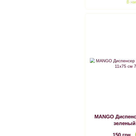
В на
MANGO Диспенс
зеленый
150 грн