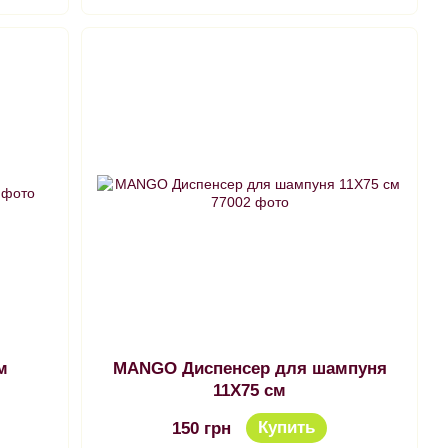
м
MANGO Диспенсер для шампуня
11Х75 см
Купить
150 грн