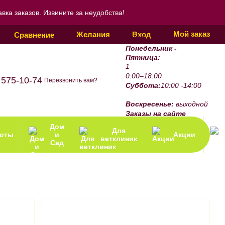
ка заказов. Извините за неудобства!
Мой заказ
Желания
Вход
Сравнение
График работы:
Понедельник -
Пятница:
1
0:00–18:00
 575-10-74
Перезвонить вам?
Суббота:
10:00 -14:00
Воскресенье:
выходной
Заказы на сайте
принимаются 24/7.
Дом
Для
зоты
и
Акции
ветклиник
Сад