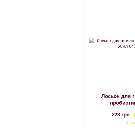
Лосьон для г
пробиоти
223 грн
В на