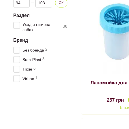
От Цена, грн
До Цена, грн
OK
Раздел
Уход и гигиена
38
собак
Бренд
2
Без бренда
3
Sum-Plast
6
Trixie
1
Virbac
Лапомойка для
257 грн
В на