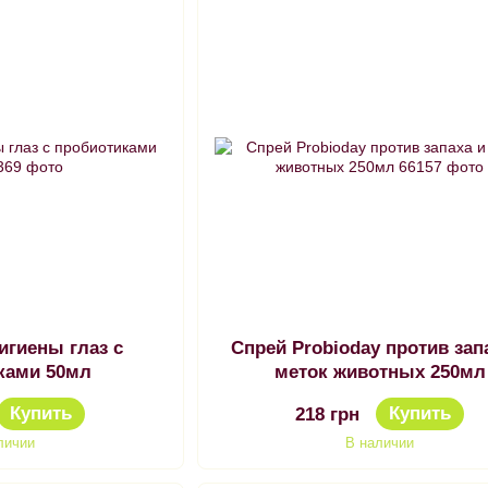
игиены глаз с
Спрей Probioday против зап
ками 50мл
меток животных 250мл
Купить
Купить
218 грн
личии
В наличии