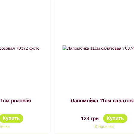
11см розовая
Лапомойка 11см салатов
Купить
Купить
123 грн
личии
В наличии