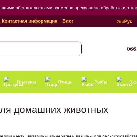
ешними обстоятельствами временно прекращена обработка и отправ
Контактная информация
Блог
Укр
Рус
Политика конфиденциальности
066
Грызуны
Птицы
Рыбы
Эк
для домашних животных
едикаменты, витамины, минералы и вакцины для сельскохозяйствен