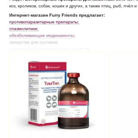
коз, кроликов, собак, кошек и других, а также птиц, рыб, пчёл 
Интернет-магазин Furry Friends предлагает:
противопаразитарные препараты;
спазмолитики;
обезболивающие медикаменты;
лекарства для суставов;
седативные (успокаивающие) средства;
средства для ухода за домашними животными;
витаминно-минеральные препараты;
специальные кардиологические лекарства;
антибактериальные препараты;
вакцины;
гормональные
и
дерматологические
лекарства.
Интернет-магазин Furry Friends предлагает своим клиентам ка
инфузий.
Смотрите также:
Витамины для собак
Вакцины для собак
Вакцины для кошек
Ле
Условия
отправки и доставки
ветпрепаратов, 