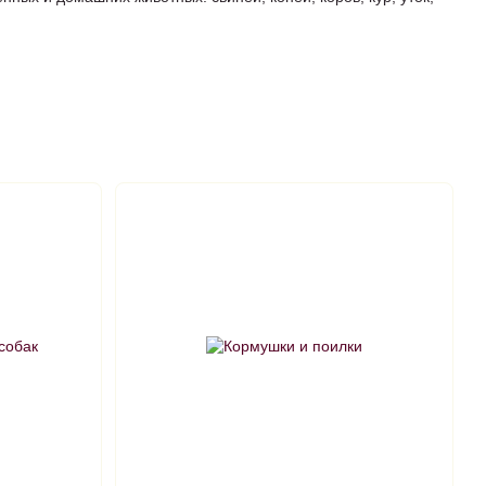
к и таблетки, и растворы для инъекций или внутривенных
го температурного режима при хранении и