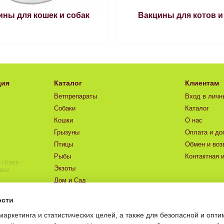
ны для кошек и собак
Вакцины для котов и
ние правил хранения и транспортировки при надлежащих темпер
я покупателям
только по предоплате.
тся в специальную герметичную бандероль (термобокс) с приме
ветпрепаратов при их транспортировке – от +2° до +8°С в тече
ция
Каталог
Клиентам
Ветпрепараты
Вход в личн
 своевременно забрать (получить) свою посылку с такими видам
Собаки
Каталог
ании и в течение 1 (одного) дня забрать посылку.
Кошки
О нас
Грызуны
Оплата и до
оевременное получение покупателем посылки в транспортной ком
Птицы
Обмен и воз
Рыбы
Контактная 
р
г.Киев -
Экзоты
твие
Дом и Сад
Для ветклиник
ости
Акции
маркетинга и статистических целей, а также для безопасной и опт
Бренды