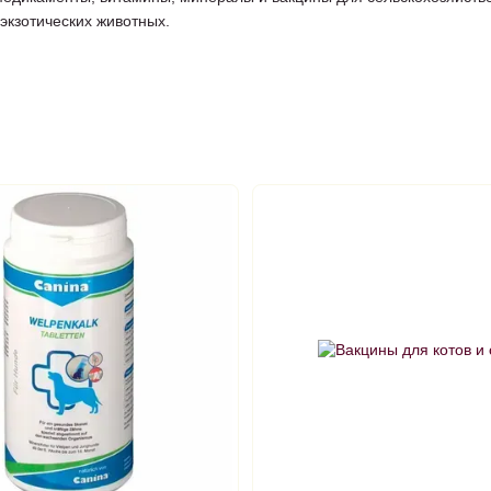
и экзотических животных.
к наружные средства в виде капель, шампуней, мазей и кремов, та
карства для рыб
Витамины для грызунов
для которых необходимо соблюдение специально