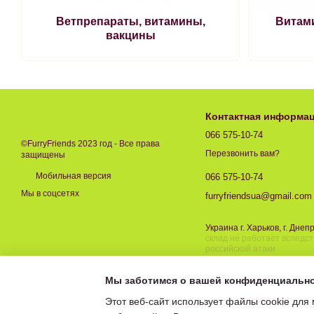
транспортировке
Ветпрепараты, витамины,
Витами
Уважаемые покупатели!
вакцины
Ветеринарные препараты, для которых необходимо соблюде
инъекционные растворы и другие препараты - отправляютс
Указанные ветпрепараты сразу перед отправкой упаковываю
упаковка позволяет поддерживать оптимальную температуру 
Контактная информа
117 грн.
066 575-10-74
©FurryFriends 2023 год - Все права
Покупателю необходимо заранее позаботиться о том, чтобы
Перезвонить вам?
защищены
прибытии отправленной посылки на склад транспортной комп
Мобильная версия
066 575-10-74
Администрация магазина не несет ответственности за несв
Мы в соцсетях
furryfriendsua@gmail.com
его испорченность в связи с этим.
Украина г. Харьков, г. Днеп
склад не работает вследс
российской атаки
Карта проезда
Мы заботимся о вашей конфиденциальн
Этот веб-сайт использует файлы cookie для 