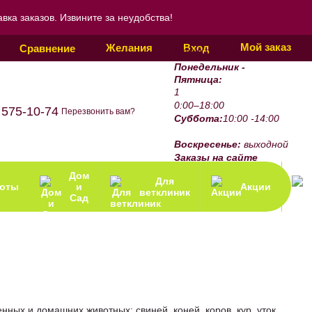
ка заказов. Извините за неудобства!
Мой заказ
Желания
Вход
Сравнение
График работы:
Понедельник -
Пятница:
1
0:00–18:00
 575-10-74
Перезвонить вам?
Суббота:
10:00 -14:00
Воскресенье:
выходной
Заказы на сайте
принимаются 24/7.
Дом
Для
зоты
и
Акции
ветклиник
Сад
ных и домашних животных: свиней, коней, коров, кур, уток,