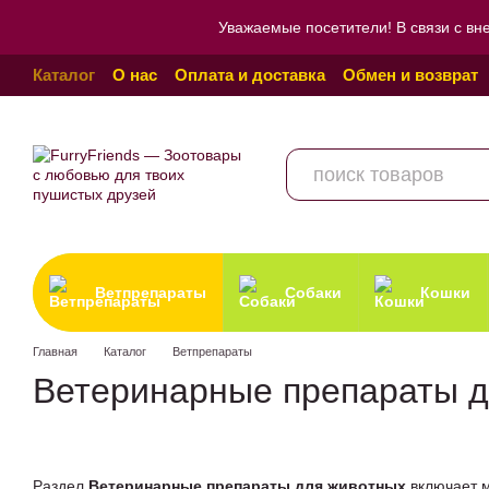
Перейти к основному контенту
Уважаемые посетители! В связи с вн
Каталог
О нас
Оплата и доставка
Обмен и возврат
Пользовательское соглашение
Отзывы о магазине
Ветпрепараты
Собаки
Кошки
Главная
Каталог
Ветпрепараты
Ветеринарные препараты 
Раздел
Ветеринарные препараты для животных
включает м