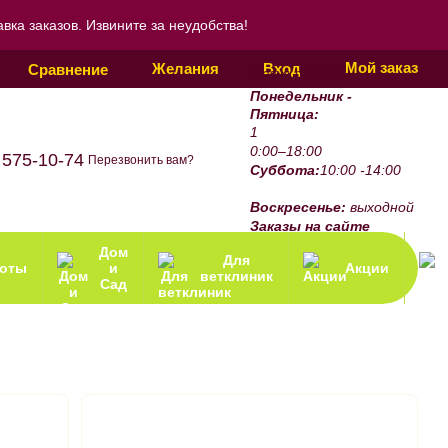
ка заказов. Извините за неудобства!
Мой заказ
Желания
Вход
Сравнение
График работы:
Понедельник -
Пятница:
1
0:00–18:00
 575-10-74
Перезвонить вам?
Суббота:
10:00 -14:00
Воскресенье:
выходной
Заказы на сайте
принимаются 24/7.
Дом
Для
зоты
и
Акции
ветклиник
Сад