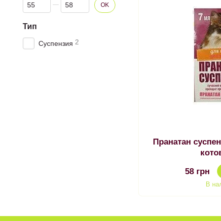
От Цена, грн
До Цена, грн
OK
Тип
2
Суспензия
Пранатан суспе
кото
58 грн
В на