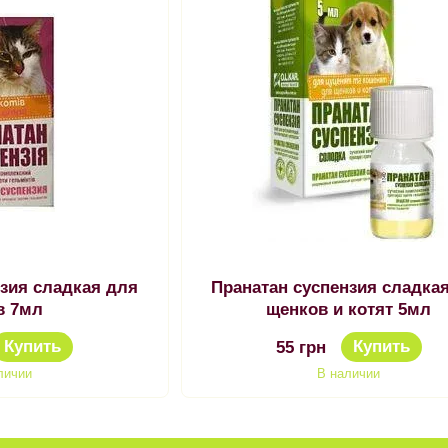
нзия сладкая для
Пранатан суспензия сладка
в 7мл
щенков и котят 5мл
Купить
Купить
55 грн
личии
В наличии