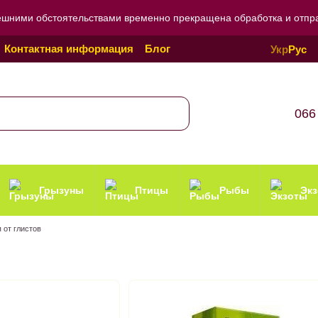
ешними обстоятельствами временно прекращена обработка и отправ
Контактная информация
Блог
Укр
Рус
Политика конфиденциальности
066
Грызуны
Птицы
Рыбы
Эк
 от глистов