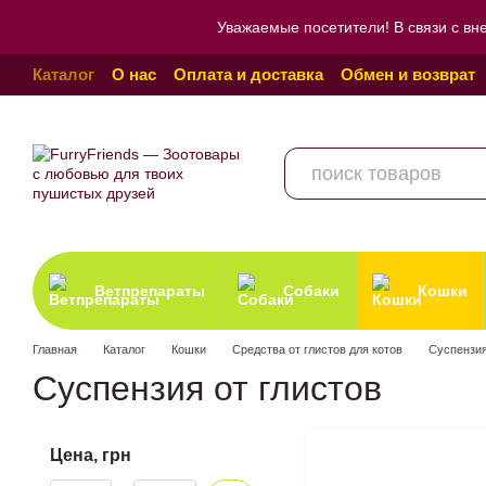
Перейти к основному контенту
Уважаемые посетители! В связи с вн
Каталог
О нас
Оплата и доставка
Обмен и возврат
Пользовательское соглашение
Отзывы о магазине
Ветпрепараты
Собаки
Кошки
Главная
Каталог
Кошки
Средства от глистов для котов
Cуспензия
Cуспензия от глистов
Цена, грн